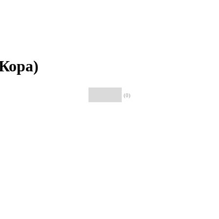
(Кора)
(0)