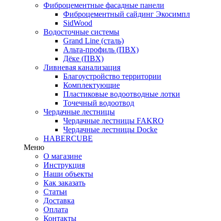
Фиброцементные фасадные панели
Фиброцементный сайдинг Экосимпл
SidWood
Водосточные системы
Grand Line (сталь)
Альта-профиль (ПВХ)
Дёке (ПВХ)
Ливневая канализация
Благоустройство территории
Комплектующие
Пластиковые водоотводные лотки
Точечный водоотвод
Чердачные лестницы
Чердачные лестницы FAKRO
Чердачные лестницы Docke
HABERCUBE
Меню
О магазине
Инструкция
Наши объекты
Как заказать
Статьи
Доставка
Оплата
Контакты