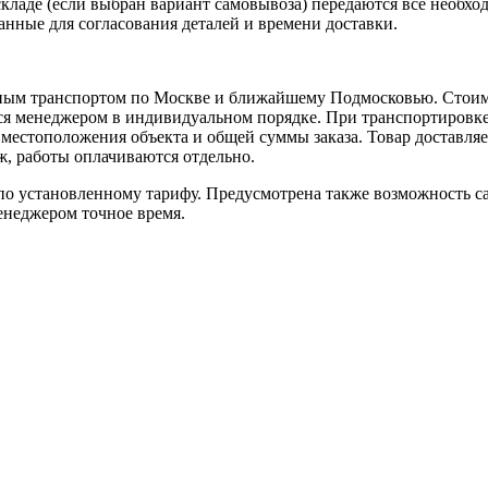
кладе (если выбран вариант самовывоза) передаются все необхо
нные для согласования деталей и времени доставки.
ным транспортом по Москве и ближайшему Подмосковью. Стоимо
ется менеджером в индивидуальном порядке. При транспортировк
т местоположения объекта и общей суммы заказа. Товар доставля
аж, работы оплачиваются отдельно.
 установленному тарифу. Предусмотрена также возможность сам
енеджером точное время.