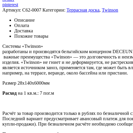
pinterest
Артикул:
C62-0007
Категории:
Террасная доска
,
Twinson
Описание
Оплата
Доставка
Похожие товары
Системы «Twinson»
разработаны и производятся бельгийским концерном DECEU
важные преимущества «Twinson» — это долговечность и неиз
изделия. «Twinson» не гниет и не деформируется, не растрескив
является источником заноз, применяется там, где может быть в
например, на террасе, веранде, около бассейна или пристани.
Размер 28х140х6000мм
Расход
на 1 кв.м.: 7 пог.м
Расчёт за товар производится только в рублях по безналичной 
Последний вариант предусматривает авансовый платеж для поку
купли-продажи). При безналичном расчёте необходимо сообщить