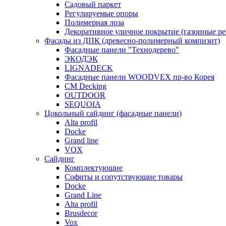
Садовый паркет
Регулируемые опоры
Полимерная лоза
Декоративное уличное покрытие (газонные р
Фасады из ДПК (древесно-полимерный компизит)
Фасадные панели "Технодерево"
ЭКОДЭК
LIGNADECK
Фасадные панели WOODVEX пр-во Корея
CM Decking
OUTDOOR
SEQUOIA
Цокольный сайдинг (фасадные панели)
Alta profil
Docke
Grand line
VOX
Сайдинг
Комплектующие
Софиты и сопутствующие товары
Docke
Grand Line
Alta profil
Brusdecor
Vox