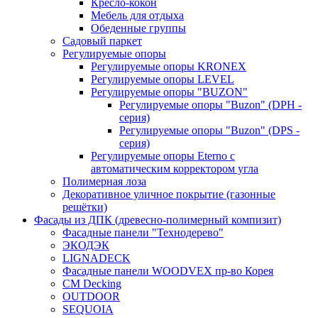
Кресло-кокон
Мебель для отдыха
Обеденные группы
Садовый паркет
Регулируемые опоры
Регулируемые опоры KRONEX
Регулируемые опоры LEVEL
Регулируемые опоры "BUZON"
Регулируемые опоры "Buzon" (DPH -
серия)
Регулируемые опоры "Buzon" (DPS -
серия)
Регулируемые опоры Eterno с
автоматическим корректором угла
Полимерная лоза
Декоративное уличное покрытие (газонные
решётки)
Фасады из ДПК (древесно-полимерный компизит)
Фасадные панели "Технодерево"
ЭКОДЭК
LIGNADECK
Фасадные панели WOODVEX пр-во Корея
CM Decking
OUTDOOR
SEQUOIA