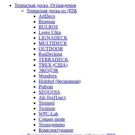
Террасная доска, Ограждения
Террасная доска из ДПК
ArtDeco
Bruggan
BULROS
Legro Ultra
LIGNADECK
MULTIDECK
OUTDOOR
RusDecking
TERRADECK
TREX (США)
ЭКОДЭК
Woodvex
Holzhof (бесшовная)
Polivan
SEQUOIA
Ай-ТехПласт
Terrapol
Twinson
WPC-Lab
Cottage mode
Технодерево
Комплектующие