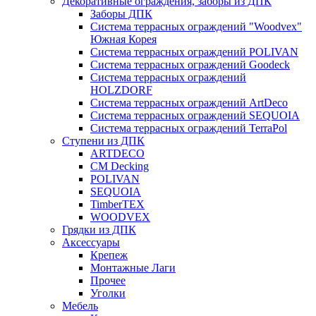
Декоративные ограждения, заборы из ДПК
Заборы ДПК
Система террасных ограждений "Woodvex"
Южная Корея
Система террасных ограждений POLIVAN
Система террасных ограждений Goodeck
Система террасных ограждений
HOLZDORF
Система террасных ограждений ArtDeco
Система террасных ограждений SEQUOIA
Система террасных ограждений TerraPol
Ступени из ДПК
ARTDECO
CM Decking
POLIVAN
SEQUOIA
TimberTEX
WOODVEX
Грядки из ДПК
Аксессуары
Крепеж
Монтажные Лаги
Прочее
Уголки
Мебель