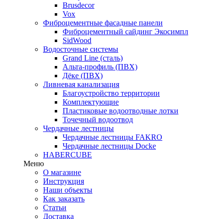
Brusdecor
Vox
Фиброцементные фасадные панели
Фиброцементный сайдинг Экосимпл
SidWood
Водосточные системы
Grand Line (сталь)
Альта-профиль (ПВХ)
Дёке (ПВХ)
Ливневая канализация
Благоустройство территории
Комплектующие
Пластиковые водоотводные лотки
Точечный водоотвод
Чердачные лестницы
Чердачные лестницы FAKRO
Чердачные лестницы Docke
HABERCUBE
Меню
О магазине
Инструкция
Наши объекты
Как заказать
Статьи
Доставка