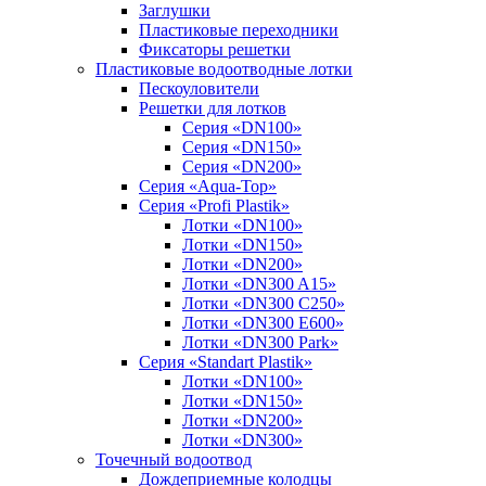
Заглушки
Пластиковые переходники
Фиксаторы решетки
Пластиковые водоотводные лотки
Пескоуловители
Решетки для лотков
Серия «DN100»
Серия «DN150»
Серия «DN200»
Серия «Aqua-Top»
Серия «Profi Plastik»
Лотки «DN100»
Лотки «DN150»
Лотки «DN200»
Лотки «DN300 A15»
Лотки «DN300 C250»
Лотки «DN300 E600»
Лотки «DN300 Park»
Серия «Standart Plastik»
Лотки «DN100»
Лотки «DN150»
Лотки «DN200»
Лотки «DN300»
Точечный водоотвод
Дождеприемные колодцы