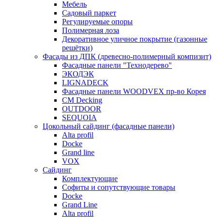
Мебель
Садовый паркет
Регулируемые опоры
Полимерная лоза
Декоративное уличное покрытие (газонные
решётки)
Фасады из ДПК (древесно-полимерный компизит)
Фасадные панели "Технодерево"
ЭКОДЭК
LIGNADECK
Фасадные панели WOODVEX пр-во Корея
CM Decking
OUTDOOR
SEQUOIA
Цокольный сайдинг (фасадные панели)
Alta profil
Docke
Grand line
VOX
Сайдинг
Комплектующие
Софиты и сопутствующие товары
Docke
Grand Line
Alta profil