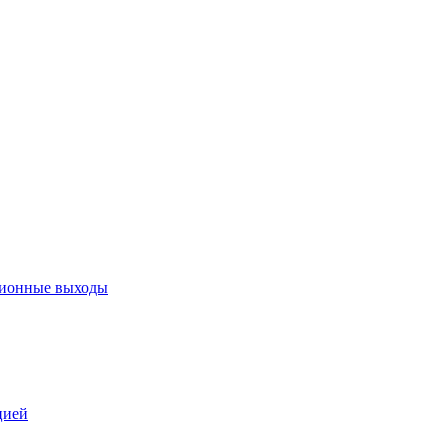
ционные выходы
цией