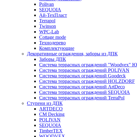
Polivan
SEQUOIA
Ай-ТехПласт
Terrapol
Twinson
WPC-Lab
Cottage mode
Технодерево
Комплектующие
Декоративные ограждения, заборы из ДПК
Заборы ДПК
Система террасных ограждений "Woodvex" Ю
Система террасных ограждений POLIVAN
Система террасных ограждений Goodeck
Система террасных ограждений HOLZDORF
Система террасных ограждений ArtDeco
Система террасных ограждений SEQUOIA
Система террасных ограждений TerraPol
Ступени из ДПК
ARTDECO
CM Decking
POLIVAN
SEQUOIA
TimberTEX
WOODVEX