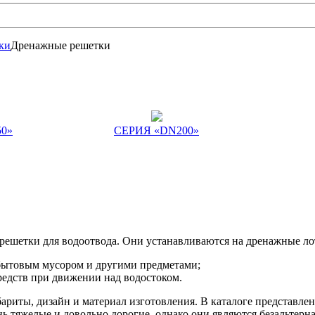
ки
Дренажные решетки
0»
СЕРИЯ «DN200»
решетки для водоотвода. Они устанавливаются на дренажные ло
 бытовым мусором и другими предметами;
редств при движении над водостоком.
риты, дизайн и материал изготовления. В каталоге представлен
 тяжелые и довольно дорогие, однако они являются безальтерн