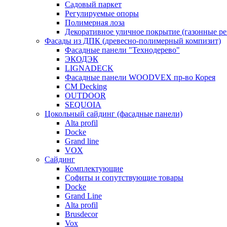
Садовый паркет
Регулируемые опоры
Полимерная лоза
Декоративное уличное покрытие (газонные р
Фасады из ДПК (древесно-полимерный компизит)
Фасадные панели "Технодерево"
ЭКОДЭК
LIGNADECK
Фасадные панели WOODVEX пр-во Корея
CM Decking
OUTDOOR
SEQUOIA
Цокольный сайдинг (фасадные панели)
Alta profil
Docke
Grand line
VOX
Сайдинг
Комплектующие
Софиты и сопутствующие товары
Docke
Grand Line
Alta profil
Brusdecor
Vox