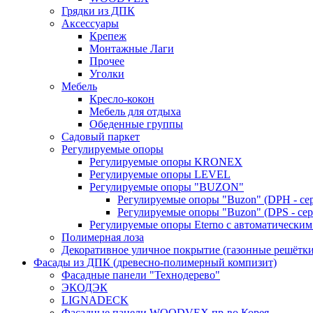
Грядки из ДПК
Аксессуары
Крепеж
Монтажные Лаги
Прочее
Уголки
Мебель
Кресло-кокон
Мебель для отдыха
Обеденные группы
Садовый паркет
Регулируемые опоры
Регулируемые опоры KRONEX
Регулируемые опоры LEVEL
Регулируемые опоры "BUZON"
Регулируемые опоры "Buzon" (DPH - се
Регулируемые опоры "Buzon" (DPS - сер
Регулируемые опоры Eterno с автоматическим
Полимерная лоза
Декоративное уличное покрытие (газонные решётки
Фасады из ДПК (древесно-полимерный компизит)
Фасадные панели "Технодерево"
ЭКОДЭК
LIGNADECK
Фасадные панели WOODVEX пр-во Корея