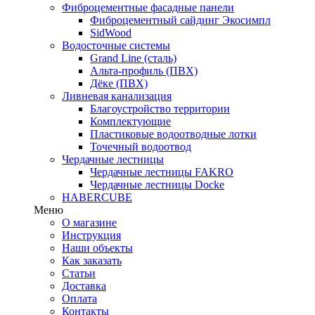
Фиброцементные фасадные панели
Фиброцементный сайдинг Экосимпл
SidWood
Водосточные системы
Grand Line (сталь)
Альта-профиль (ПВХ)
Дёке (ПВХ)
Ливневая канализация
Благоустройство территории
Комплектующие
Пластиковые водоотводные лотки
Точечный водоотвод
Чердачные лестницы
Чердачные лестницы FAKRO
Чердачные лестницы Docke
HABERCUBE
Меню
О магазине
Инструкция
Наши объекты
Как заказать
Статьи
Доставка
Оплата
Контакты