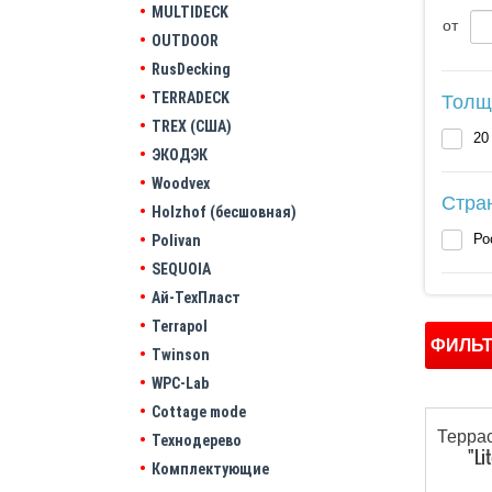
MULTIDECK
от
OUTDOOR
RusDecking
Толщ
TERRADECK
TREX (США)
20
ЭКОДЭК
Woodvex
Стра
Holzhof (бесшовная)
Р
Polivan
SEQUOIA
Ай-ТехПласт
Terrapol
Twinson
WPC-Lab
Cottage mode
Террас
Технодерево
"L
Комплектующие