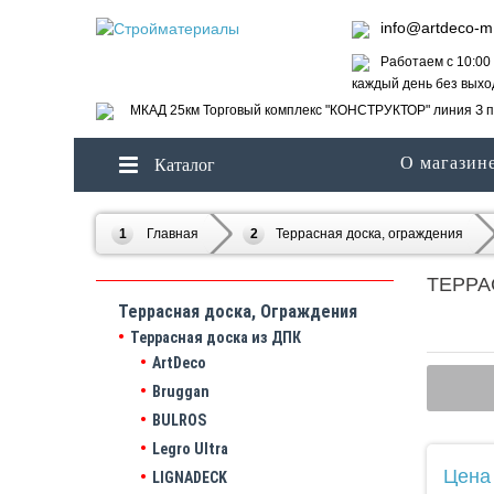
info@artdeco-m
Работаем с 10:00 
каждый день без вых
МКАД 25км Торговый комплекс "КОНСТРУКТОР" линия З п
О магазин
Каталог
Главная
Террасная доска, ограждения
ТЕРРА
Террасная доска, Ограждения
Террасная доска из ДПК
ArtDeco
Bruggan
BULROS
Legro Ultra
Цена
LIGNADECK