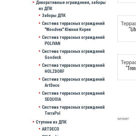
Декоративные ограждения, заборы
из ДПК
Заборы ДПК
Террас
Система террасных ограждений
"Li
"Woodvex" Южная Корея
Система террасных ограждений
POLIVAN
Система террасных ограждений
Goodeck
Террас
Система террасных ограждений
"Tre
HOLZDORF
Система террасных ограждений
ArtDeco
Система террасных ограждений
SEQUOIA
Система террасных ограждений
TerraPol
wrwer
Ступени из ДПК
ARTDECO