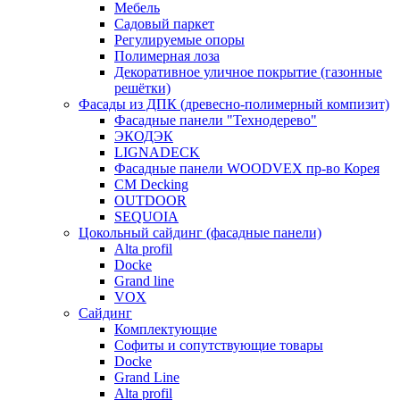
Мебель
Садовый паркет
Регулируемые опоры
Полимерная лоза
Декоративное уличное покрытие (газонные
решётки)
Фасады из ДПК (древесно-полимерный компизит)
Фасадные панели "Технодерево"
ЭКОДЭК
LIGNADECK
Фасадные панели WOODVEX пр-во Корея
CM Decking
OUTDOOR
SEQUOIA
Цокольный сайдинг (фасадные панели)
Alta profil
Docke
Grand line
VOX
Сайдинг
Комплектующие
Софиты и сопутствующие товары
Docke
Grand Line
Alta profil