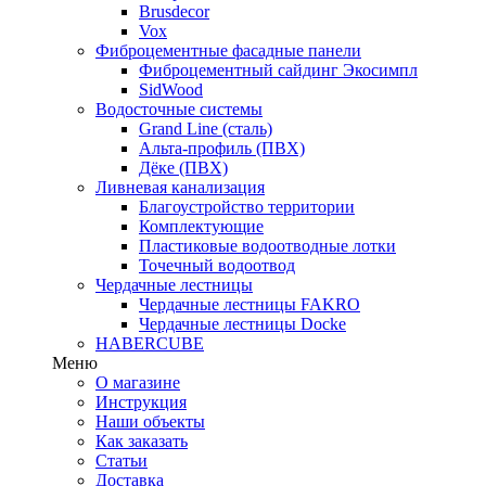
Brusdecor
Vox
Фиброцементные фасадные панели
Фиброцементный сайдинг Экосимпл
SidWood
Водосточные системы
Grand Line (сталь)
Альта-профиль (ПВХ)
Дёке (ПВХ)
Ливневая канализация
Благоустройство территории
Комплектующие
Пластиковые водоотводные лотки
Точечный водоотвод
Чердачные лестницы
Чердачные лестницы FAKRO
Чердачные лестницы Docke
HABERCUBE
Меню
О магазине
Инструкция
Наши объекты
Как заказать
Статьи
Доставка