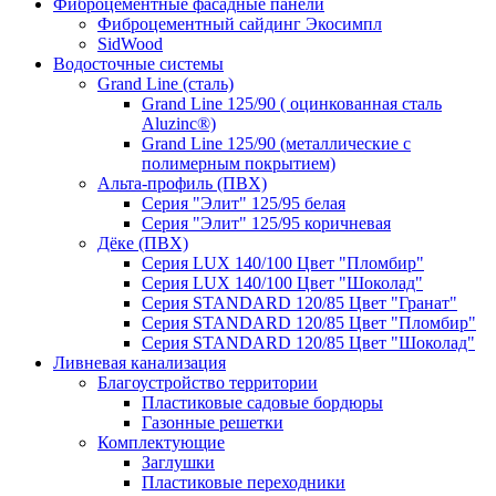
Фиброцементные фасадные панели
Фиброцементный сайдинг Экосимпл
SidWood
Водосточные системы
Grand Line (сталь)
Grand Line 125/90 ( оцинкованная сталь
Aluzinc®)
Grand Line 125/90 (металлические с
полимерным покрытием)
Альта-профиль (ПВХ)
Серия "Элит" 125/95 белая
Серия "Элит" 125/95 коричневая
Дёке (ПВХ)
Серия LUX 140/100 Цвет "Пломбир"
Серия LUX 140/100 Цвет "Шоколад"
Серия STANDARD 120/85 Цвет "Гранат"
Серия STANDARD 120/85 Цвет "Пломбир"
Серия STANDARD 120/85 Цвет "Шоколад"
Ливневая канализация
Благоустройство территории
Пластиковые садовые бордюры
Газонные решетки
Комплектующие
Заглушки
Пластиковые переходники