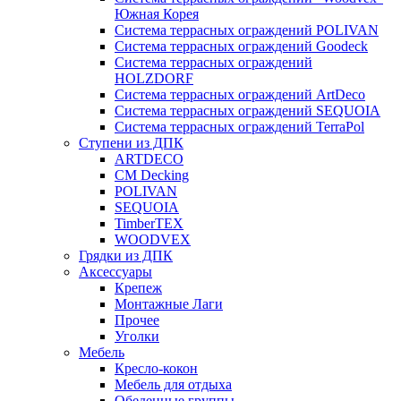
Южная Корея
Система террасных ограждений POLIVAN
Система террасных ограждений Goodeck
Система террасных ограждений
HOLZDORF
Система террасных ограждений ArtDeco
Система террасных ограждений SEQUOIA
Система террасных ограждений TerraPol
Ступени из ДПК
ARTDECO
CM Decking
POLIVAN
SEQUOIA
TimberTEX
WOODVEX
Грядки из ДПК
Аксессуары
Крепеж
Монтажные Лаги
Прочее
Уголки
Мебель
Кресло-кокон
Мебель для отдыха
Обеденные группы