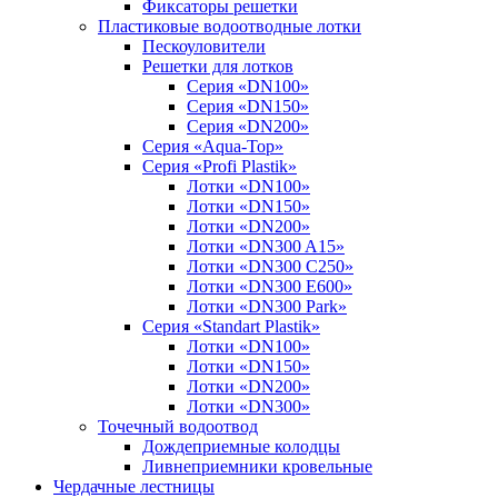
Фиксаторы решетки
Пластиковые водоотводные лотки
Пескоуловители
Решетки для лотков
Серия «DN100»
Серия «DN150»
Серия «DN200»
Серия «Aqua-Top»
Серия «Profi Plastik»
Лотки «DN100»
Лотки «DN150»
Лотки «DN200»
Лотки «DN300 A15»
Лотки «DN300 C250»
Лотки «DN300 E600»
Лотки «DN300 Park»
Серия «Standart Plastik»
Лотки «DN100»
Лотки «DN150»
Лотки «DN200»
Лотки «DN300»
Точечный водоотвод
Дождеприемные колодцы
Ливнеприемники кровельные
Чердачные лестницы