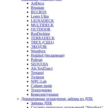
ArtDeco
Bruggan
BULROS
Legro Ultra
LIGNADECK
MULTIDECK
OUTDOOR
RusDecking
TERRADECK
TREX (США)
ЭКОДЭК
Woodvex
Holzhof (бесшовная)
Polivan
SEQUOIA
Ай-ТехПласт
Terrapol
Twinson
WPC-Lab
Cottage mode
Технодерево
Комплектующие
Декоративные ограждения, заборы из ДПК
Заборы ДПК
Система террасных ограждений "Woodvex"