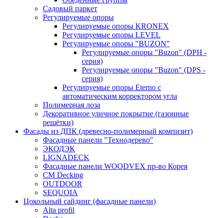
Садовый паркет
Регулируемые опоры
Регулируемые опоры KRONEX
Регулируемые опоры LEVEL
Регулируемые опоры "BUZON"
Регулируемые опоры "Buzon" (DPH -
серия)
Регулируемые опоры "Buzon" (DPS -
серия)
Регулируемые опоры Eterno с
автоматическим корректором угла
Полимерная лоза
Декоративное уличное покрытие (газонные
решётки)
Фасады из ДПК (древесно-полимерный компизит)
Фасадные панели "Технодерево"
ЭКОДЭК
LIGNADECK
Фасадные панели WOODVEX пр-во Корея
CM Decking
OUTDOOR
SEQUOIA
Цокольный сайдинг (фасадные панели)
Alta profil