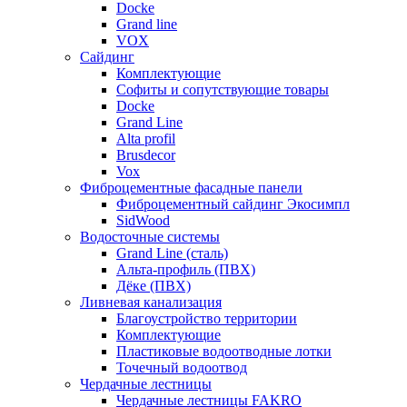
Docke
Grand line
VOX
Сайдинг
Комплектующие
Софиты и сопутствующие товары
Docke
Grand Line
Alta profil
Brusdecor
Vox
Фиброцементные фасадные панели
Фиброцементный сайдинг Экосимпл
SidWood
Водосточные системы
Grand Line (сталь)
Альта-профиль (ПВХ)
Дёке (ПВХ)
Ливневая канализация
Благоустройство территории
Комплектующие
Пластиковые водоотводные лотки
Точечный водоотвод
Чердачные лестницы
Чердачные лестницы FAKRO