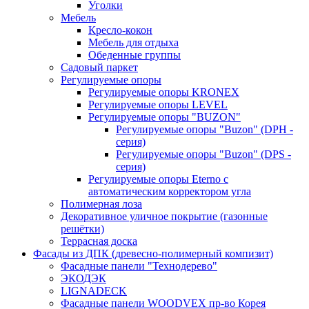
Уголки
Мебель
Кресло-кокон
Мебель для отдыха
Обеденные группы
Садовый паркет
Регулируемые опоры
Регулируемые опоры KRONEX
Регулируемые опоры LEVEL
Регулируемые опоры "BUZON"
Регулируемые опоры "Buzon" (DPH -
серия)
Регулируемые опоры "Buzon" (DPS -
серия)
Регулируемые опоры Eterno с
автоматическим корректором угла
Полимерная лоза
Декоративное уличное покрытие (газонные
решётки)
Террасная доска
Фасады из ДПК (древесно-полимерный компизит)
Фасадные панели "Технодерево"
ЭКОДЭК
LIGNADECK
Фасадные панели WOODVEX пр-во Корея