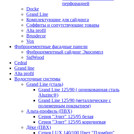
перфорацией
Docke
Grand Line
Комплектующие для сайдинга
Соффиты и сопутствующие товары
Alta profil
Brusdecor
Vox
Фиброцементные фасадные панели
Фиброцементный сайдинг Экосимпл
SidWood
Cedral
Grand line
Аlta profil
Водосточные системы
Grand Line (сталь)
Grand Line 125/90 ( оцинкованная сталь
Aluzinc®)
Grand Line 125/90 (металлические с
полимерным покрытием)
Альта-профиль (ПВХ)
Серия "Элит" 125/95 белая
Серия "Элит" 125/95 коричневая
Дёке (ПВХ)
Серия LUX 140/100 Цвет "Пломбир"