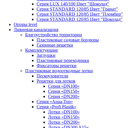
Серия LUX 140/100 Цвет "Шоколад"
Серия STANDARD 120/85 Цвет "Гранат"
Серия STANDARD 120/85 Цвет "Пломбир"
Серия STANDARD 120/85 Цвет "Шоколад"
Опоры level
Ливневая канализация
Благоустройство территории
Пластиковые садовые бордюры
Газонные решетки
Комплектующие
Заглушки
Пластиковые переходники
Фиксаторы решетки
Пластиковые водоотводные лотки
Пескоуловители
Решетки для лотков
Серия «DN100»
Серия «DN150»
Серия «DN200»
Серия «Aqua-Top»
Серия «Profi Plastik»
Лотки «DN100»
Лотки «DN150»
Лотки «DN200»
Лотки «DN300 A15»