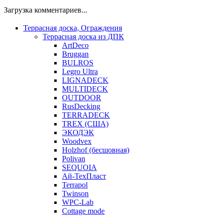
Загрузка комментариев...
Террасная доска, Ограждения
Террасная доска из ДПК
ArtDeco
Bruggan
BULROS
Legro Ultra
LIGNADECK
MULTIDECK
OUTDOOR
RusDecking
TERRADECK
TREX (США)
ЭКОДЭК
Woodvex
Holzhof (бесшовная)
Polivan
SEQUOIA
Ай-ТехПласт
Terrapol
Twinson
WPC-Lab
Cottage mode