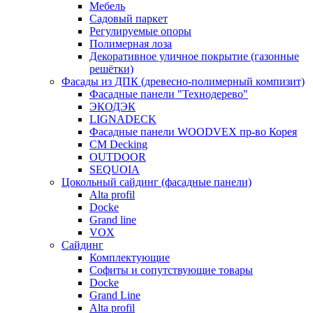
Мебель
Садовый паркет
Регулируемые опоры
Полимерная лоза
Декоративное уличное покрытие (газонные
решётки)
Фасады из ДПК (древесно-полимерный компизит)
Фасадные панели "Технодерево"
ЭКОДЭК
LIGNADECK
Фасадные панели WOODVEX пр-во Корея
CM Decking
OUTDOOR
SEQUOIA
Цокольный сайдинг (фасадные панели)
Alta profil
Docke
Grand line
VOX
Сайдинг
Комплектующие
Софиты и сопутствующие товары
Docke
Grand Line
Alta profil