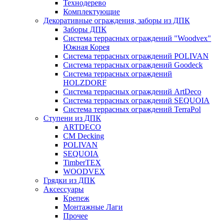
Технодерево
Комплектующие
Декоративные ограждения, заборы из ДПК
Заборы ДПК
Система террасных ограждений "Woodvex"
Южная Корея
Система террасных ограждений POLIVAN
Система террасных ограждений Goodeck
Система террасных ограждений
HOLZDORF
Система террасных ограждений ArtDeco
Система террасных ограждений SEQUOIA
Система террасных ограждений TerraPol
Ступени из ДПК
ARTDECO
CM Decking
POLIVAN
SEQUOIA
TimberTEX
WOODVEX
Грядки из ДПК
Аксессуары
Крепеж
Монтажные Лаги
Прочее