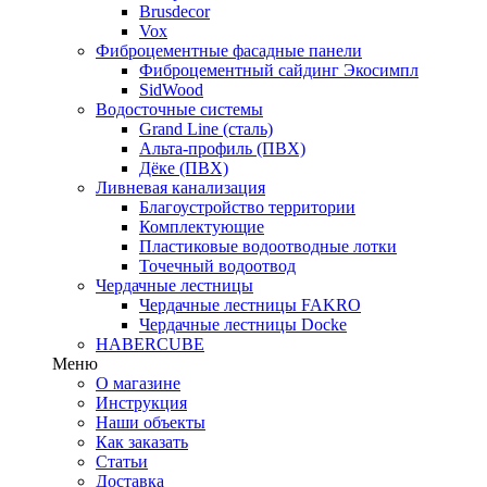
Brusdecor
Vox
Фиброцементные фасадные панели
Фиброцементный сайдинг Экосимпл
SidWood
Водосточные системы
Grand Line (сталь)
Альта-профиль (ПВХ)
Дёке (ПВХ)
Ливневая канализация
Благоустройство территории
Комплектующие
Пластиковые водоотводные лотки
Точечный водоотвод
Чердачные лестницы
Чердачные лестницы FAKRO
Чердачные лестницы Docke
HABERCUBE
Меню
О магазине
Инструкция
Наши объекты
Как заказать
Статьи
Доставка