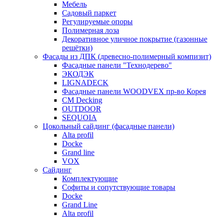
Мебель
Садовый паркет
Регулируемые опоры
Полимерная лоза
Декоративное уличное покрытие (газонные
решётки)
Фасады из ДПК (древесно-полимерный компизит)
Фасадные панели "Технодерево"
ЭКОДЭК
LIGNADECK
Фасадные панели WOODVEX пр-во Корея
CM Decking
OUTDOOR
SEQUOIA
Цокольный сайдинг (фасадные панели)
Alta profil
Docke
Grand line
VOX
Сайдинг
Комплектующие
Софиты и сопутствующие товары
Docke
Grand Line
Alta profil