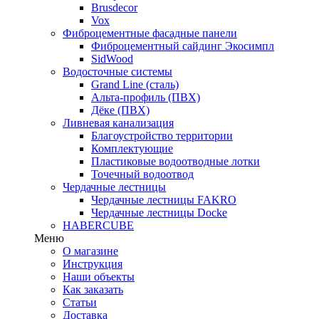
Brusdecor
Vox
Фиброцементные фасадные панели
Фиброцементный сайдинг Экосимпл
SidWood
Водосточные системы
Grand Line (сталь)
Альта-профиль (ПВХ)
Дёке (ПВХ)
Ливневая канализация
Благоустройство территории
Комплектующие
Пластиковые водоотводные лотки
Точечный водоотвод
Чердачные лестницы
Чердачные лестницы FAKRO
Чердачные лестницы Docke
HABERCUBE
Меню
О магазине
Инструкция
Наши объекты
Как заказать
Статьи
Доставка