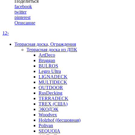
Поделиться
facebook
twitter
pinterest
Описание
1
2
›
Террасная доска, Ограждения
Террасная доска из ДПК
ArtDeco
Bruggan
BULROS
Legro Ultra
LIGNADECK
MULTIDECK
OUTDOOR
RusDecking
TERRADECK
TREX (США)
ЭКОДЭК
Woodvex
Holzhof (бесшовная)
Polivan
SEQUOIA