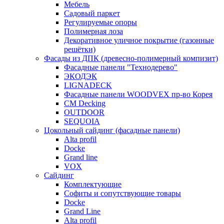
Мебель
Садовый паркет
Регулируемые опоры
Полимерная лоза
Декоративное уличное покрытие (газонные
решётки)
Фасады из ДПК (древесно-полимерный компизит)
Фасадные панели "Технодерево"
ЭКОДЭК
LIGNADECK
Фасадные панели WOODVEX пр-во Корея
CM Decking
OUTDOOR
SEQUOIA
Цокольный сайдинг (фасадные панели)
Alta profil
Docke
Grand line
VOX
Сайдинг
Комплектующие
Софиты и сопутствующие товары
Docke
Grand Line
Alta profil