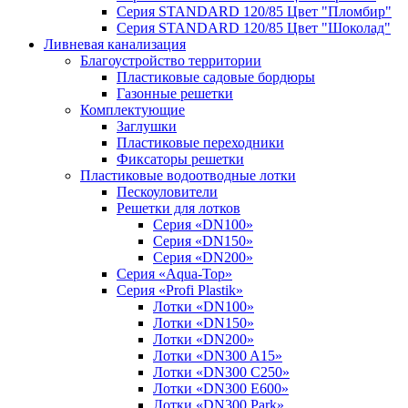
Серия STANDARD 120/85 Цвет "Пломбир"
Серия STANDARD 120/85 Цвет "Шоколад"
Ливневая канализация
Благоустройство территории
Пластиковые садовые бордюры
Газонные решетки
Комплектующие
Заглушки
Пластиковые переходники
Фиксаторы решетки
Пластиковые водоотводные лотки
Пескоуловители
Решетки для лотков
Серия «DN100»
Серия «DN150»
Серия «DN200»
Серия «Aqua-Top»
Серия «Profi Plastik»
Лотки «DN100»
Лотки «DN150»
Лотки «DN200»
Лотки «DN300 A15»
Лотки «DN300 C250»
Лотки «DN300 E600»
Лотки «DN300 Park»