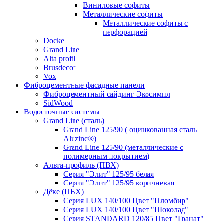
Виниловые софиты
Металлические софиты
Металлические софиты с
перфорацией
Docke
Grand Line
Alta profil
Brusdecor
Vox
Фиброцементные фасадные панели
Фиброцементный сайдинг Экосимпл
SidWood
Водосточные системы
Grand Line (сталь)
Grand Line 125/90 ( оцинкованная сталь
Aluzinc®)
Grand Line 125/90 (металлические с
полимерным покрытием)
Альта-профиль (ПВХ)
Серия "Элит" 125/95 белая
Серия "Элит" 125/95 коричневая
Дёке (ПВХ)
Серия LUX 140/100 Цвет "Пломбир"
Серия LUX 140/100 Цвет "Шоколад"
Серия STANDARD 120/85 Цвет "Гранат"