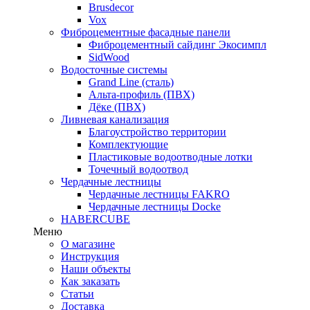
Brusdecor
Vox
Фиброцементные фасадные панели
Фиброцементный сайдинг Экосимпл
SidWood
Водосточные системы
Grand Line (сталь)
Альта-профиль (ПВХ)
Дёке (ПВХ)
Ливневая канализация
Благоустройство территории
Комплектующие
Пластиковые водоотводные лотки
Точечный водоотвод
Чердачные лестницы
Чердачные лестницы FAKRO
Чердачные лестницы Docke
HABERCUBE
Меню
О магазине
Инструкция
Наши объекты
Как заказать
Статьи
Доставка