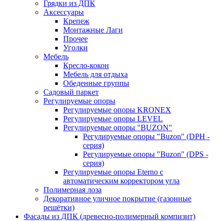
Грядки из ДПК
Аксессуары
Крепеж
Монтажные Лаги
Прочее
Уголки
Мебель
Кресло-кокон
Мебель для отдыха
Обеденные группы
Садовый паркет
Регулируемые опоры
Регулируемые опоры KRONEX
Регулируемые опоры LEVEL
Регулируемые опоры "BUZON"
Регулируемые опоры "Buzon" (DPH -
серия)
Регулируемые опоры "Buzon" (DPS -
серия)
Регулируемые опоры Eterno с
автоматическим корректором угла
Полимерная лоза
Декоративное уличное покрытие (газонные
решётки)
Фасады из ДПК (древесно-полимерный компизит)