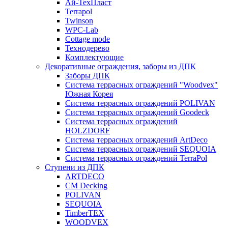
Ай-ТехПласт
Terrapol
Twinson
WPC-Lab
Cottage mode
Технодерево
Комплектующие
Декоративные ограждения, заборы из ДПК
Заборы ДПК
Система террасных ограждений "Woodvex"
Южная Корея
Система террасных ограждений POLIVAN
Система террасных ограждений Goodeck
Система террасных ограждений
HOLZDORF
Система террасных ограждений ArtDeco
Система террасных ограждений SEQUOIA
Система террасных ограждений TerraPol
Ступени из ДПК
ARTDECO
CM Decking
POLIVAN
SEQUOIA
TimberTEX
WOODVEX