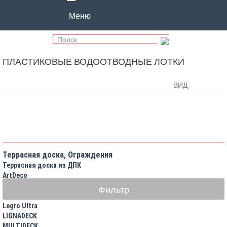
Меню
ПЛАСТИКОВЫЕ ВОДООТВОДНЫЕ ЛОТКИ
ВИД
ВИД Т
В
Террасная доска, Ограждения
Террасная доска из ДПК
ArtDeco
Bruggan
Фильтр
BULROS
Legro Ultra
LIGNADECK
MULTIDECK