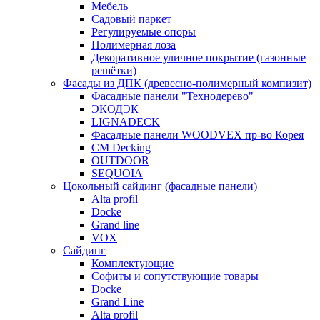
Мебель
Садовый паркет
Регулируемые опоры
Полимерная лоза
Декоративное уличное покрытие (газонные
решётки)
Фасады из ДПК (древесно-полимерный компизит)
Фасадные панели "Технодерево"
ЭКОДЭК
LIGNADECK
Фасадные панели WOODVEX пр-во Корея
CM Decking
OUTDOOR
SEQUOIA
Цокольный сайдинг (фасадные панели)
Alta profil
Docke
Grand line
VOX
Сайдинг
Комплектующие
Софиты и сопутствующие товары
Docke
Grand Line
Alta profil