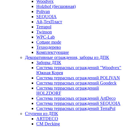
Woodvex
Holzhof (бесшовная)
Polivan
SEQUOIA
Ай-ТехПласт
Terrapol
Twinson
WPC-Lab
Cottage mode
Технодерево
Комплектующие
Декоративные ограждения, заборы из ДПК
Заборы ДПК
Система террасных ограждений "Woodvex"
Южная Корея
Система террасных ограждений POLIVAN
Система террасных ограждений Goodeck
Система террасных ограждений
HOLZDORF
Система террасных ограждений ArtDeco
Система террасных ограждений SEQUOIA
Система террасных ограждений TerraPol
Ступени из ДПК
ARTDECO
CM Decking