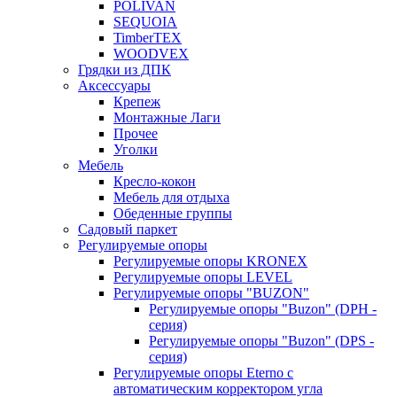
POLIVAN
SEQUOIA
TimberTEX
WOODVEX
Грядки из ДПК
Аксессуары
Крепеж
Монтажные Лаги
Прочее
Уголки
Мебель
Кресло-кокон
Мебель для отдыха
Обеденные группы
Садовый паркет
Регулируемые опоры
Регулируемые опоры KRONEX
Регулируемые опоры LEVEL
Регулируемые опоры "BUZON"
Регулируемые опоры "Buzon" (DPH -
серия)
Регулируемые опоры "Buzon" (DPS -
серия)
Регулируемые опоры Eterno с
автоматическим корректором угла