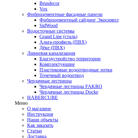
Brusdecor
Vox
Фиброцементные фасадные панели
Фиброцементный сайдинг Экосимпл
SidWood
Водосточные системы
Grand Line (сталь)
Альта-профиль (ПВХ)
Дёке (ПВХ)
Ливневая канализация
Благоустройство территории
Комплектующие
Пластиковые водоотводные лотки
Точечный водоотвод
Чердачные лестницы
Чердачные лестницы FAKRO
Чердачные лестницы Docke
HABERCUBE
Меню
О магазине
Инструкция
Наши объекты
Как заказать
Статьи
Доставка