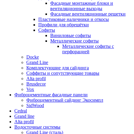
Фасадные монтажные блоки и
вентиляционные выходы
Фасадные вентиляционные решетки
Пластиковые наличники и откосы
Профили для обрешётки
Софиты
Виниловые софиты
Металлические софиты
Металлические софиты с
перфорацией
Docke
Grand Line
Комплектующие для сайдинга
Соффиты и сопутствующие товары
Alta profil
Brusdecor
Vox
Фиброцементные фасадные панели
Фиброцементный сайдинг Экосимпл
SidWood
Cedral
Grand line
Аlta profil
Водосточные системы
Grand Line (сталь)