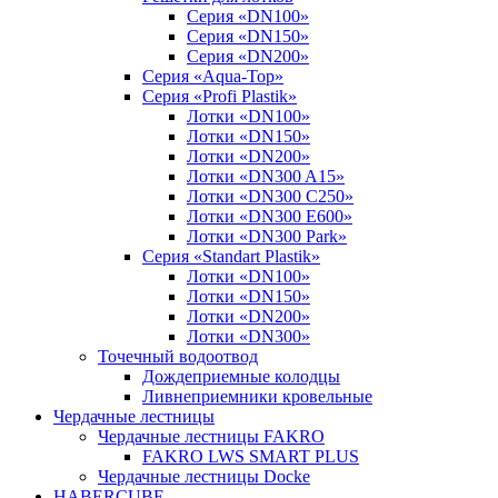
Серия «DN100»
Серия «DN150»
Серия «DN200»
Серия «Aqua-Top»
Серия «Profi Plastik»
Лотки «DN100»
Лотки «DN150»
Лотки «DN200»
Лотки «DN300 A15»
Лотки «DN300 C250»
Лотки «DN300 E600»
Лотки «DN300 Park»
Серия «Standart Plastik»
Лотки «DN100»
Лотки «DN150»
Лотки «DN200»
Лотки «DN300»
Точечный водоотвод
Дождеприемные колодцы
Ливнеприемники кровельные
Чердачные лестницы
Чердачные лестницы FAKRO
FAKRO LWS SMART PLUS
Чердачные лестницы Docke
HABERCUBE