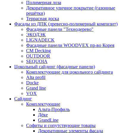
Полимерная лоза
Декоративное уличное покрытие (газонные
решётки)
Террасная доска
Фасады из ДПК (древесно-полимерный компизит)
Фасадные панели "Технодерево"
ЭКОДЭК
LIGNADECK
Фасадные панели WOODVEX пр-во Корея
CM Decking
OUTDOOR
SEQUOIA
Цокольный сайдинг (фасадные панели)
Комплектующие для цокольного сайдинга
Alta profil
Docke
Grand line
VOX
Сайдинг
Комплектующие
Альта-Профиль
Дёке
GrandLine
Софиты и сопутствующие товары
Декоративные элементы фасада