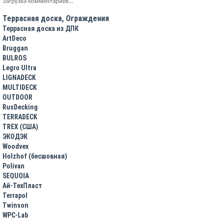
Загрузка комментариев...
Террасная доска, Ограждения
Террасная доска из ДПК
ArtDeco
Bruggan
BULROS
Legro Ultra
LIGNADECK
MULTIDECK
OUTDOOR
RusDecking
TERRADECK
TREX (США)
ЭКОДЭК
Woodvex
Holzhof (бесшовная)
Polivan
SEQUOIA
Ай-ТехПласт
Terrapol
Twinson
WPC-Lab