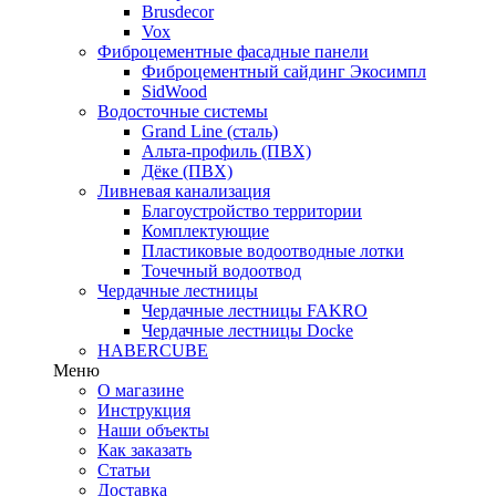
Brusdecor
Vox
Фиброцементные фасадные панели
Фиброцементный сайдинг Экосимпл
SidWood
Водосточные системы
Grand Line (сталь)
Альта-профиль (ПВХ)
Дёке (ПВХ)
Ливневая канализация
Благоустройство территории
Комплектующие
Пластиковые водоотводные лотки
Точечный водоотвод
Чердачные лестницы
Чердачные лестницы FAKRO
Чердачные лестницы Docke
HABERCUBE
Меню
О магазине
Инструкция
Наши объекты
Как заказать
Статьи
Доставка