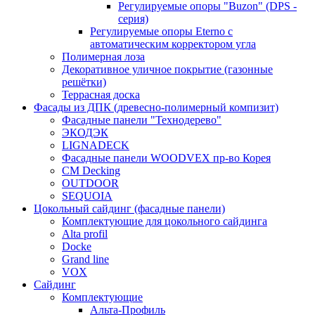
Регулируемые опоры "Buzon" (DPS -
серия)
Регулируемые опоры Eterno с
автоматическим корректором угла
Полимерная лоза
Декоративное уличное покрытие (газонные
решётки)
Террасная доска
Фасады из ДПК (древесно-полимерный компизит)
Фасадные панели "Технодерево"
ЭКОДЭК
LIGNADECK
Фасадные панели WOODVEX пр-во Корея
CM Decking
OUTDOOR
SEQUOIA
Цокольный сайдинг (фасадные панели)
Комплектующие для цокольного сайдинга
Alta profil
Docke
Grand line
VOX
Сайдинг
Комплектующие
Альта-Профиль