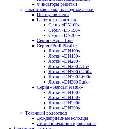
Фиксаторы решетки
Пластиковые водоотводные лотки
Пескоуловители
Решетки для лотков
Серия «DN100»
Серия «DN150»
Серия «DN200»
Серия «Aqua-Top»
Серия «Profi Plastik»
Лотки «DN100»
Лотки «DN150»
Лотки «DN200»
Лотки «DN300 A15»
Лотки «DN300 C250»
Лотки «DN300 E600»
Лотки «DN300 Park»
Серия «Standart Plastik»
Лотки «DN100»
Лотки «DN150»
Лотки «DN200»
Лотки «DN300»
Точечный водоотвод
Дождеприемные колодцы
Ливнеприемники кровельные
Чердачные лестницы