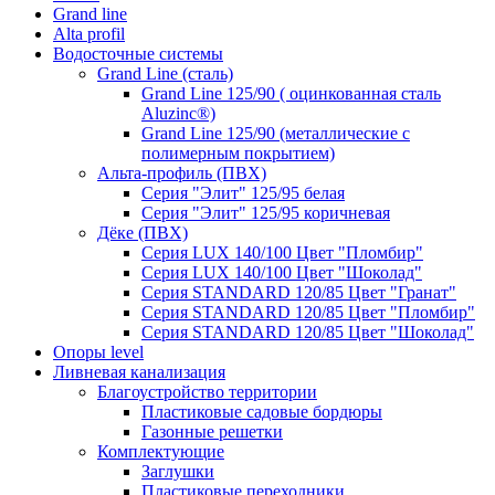
Grand line
Аlta profil
Водосточные системы
Grand Line (сталь)
Grand Line 125/90 ( оцинкованная сталь
Aluzinc®)
Grand Line 125/90 (металлические с
полимерным покрытием)
Альта-профиль (ПВХ)
Серия "Элит" 125/95 белая
Серия "Элит" 125/95 коричневая
Дёке (ПВХ)
Серия LUX 140/100 Цвет "Пломбир"
Серия LUX 140/100 Цвет "Шоколад"
Серия STANDARD 120/85 Цвет "Гранат"
Серия STANDARD 120/85 Цвет "Пломбир"
Серия STANDARD 120/85 Цвет "Шоколад"
Опоры level
Ливневая канализация
Благоустройство территории
Пластиковые садовые бордюры
Газонные решетки
Комплектующие
Заглушки
Пластиковые переходники