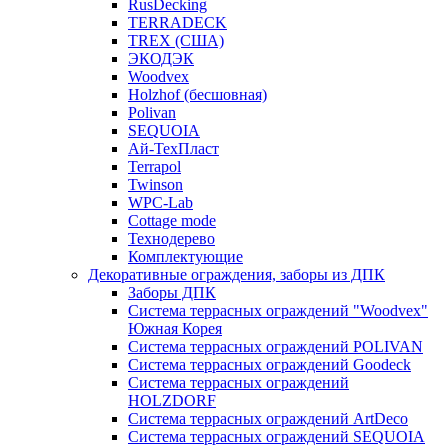
RusDecking
TERRADECK
TREX (США)
ЭКОДЭК
Woodvex
Holzhof (бесшовная)
Polivan
SEQUOIA
Ай-ТехПласт
Terrapol
Twinson
WPC-Lab
Cottage mode
Технодерево
Комплектующие
Декоративные ограждения, заборы из ДПК
Заборы ДПК
Система террасных ограждений "Woodvex"
Южная Корея
Система террасных ограждений POLIVAN
Система террасных ограждений Goodeck
Система террасных ограждений
HOLZDORF
Система террасных ограждений ArtDeco
Система террасных ограждений SEQUOIA