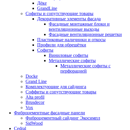
Дёке
GrandLine
Софиты и сопутствующие товары
Декоративные элементы фасада
Фасадные монтажные блоки и
вентиляционные выходы
Фасадные вентиляционные решетки
Пластиковые наличники и откосы
Профили для обрешётки
Софиты
Виниловые софиты
Металлические софиты
Металлические софиты с
перфорацией
Docke
Grand Line
Комплектующие для сайдинга
Соффиты и сопутствующие товары
Alta profil
Brusdecor
Vox
Фиброцементные фасадные панели
Фиброцементный сайдинг Экосимпл
SidWood
Cedral