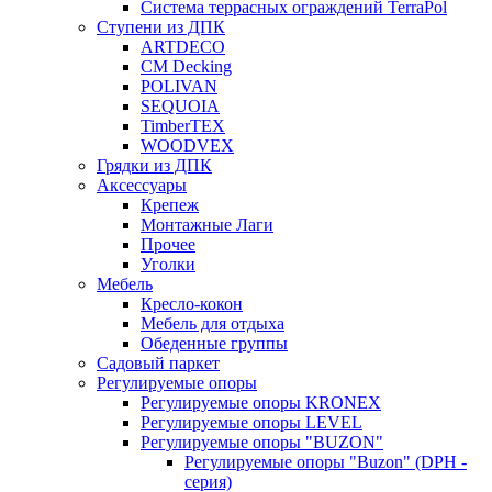
Система террасных ограждений TerraPol
Ступени из ДПК
ARTDECO
CM Decking
POLIVAN
SEQUOIA
TimberTEX
WOODVEX
Грядки из ДПК
Аксессуары
Крепеж
Монтажные Лаги
Прочее
Уголки
Мебель
Кресло-кокон
Мебель для отдыха
Обеденные группы
Садовый паркет
Регулируемые опоры
Регулируемые опоры KRONEX
Регулируемые опоры LEVEL
Регулируемые опоры "BUZON"
Регулируемые опоры "Buzon" (DPH -
серия)