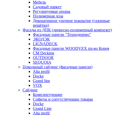
Мебель
Садовый паркет
Регулируемые опоры
Полимерная лоза
Декоративное уличное покрытие (газонные
решётки)
Фасады из ДПК (древесно-полимерный компизит)
Фасадные панели "Технодерево"
ЭКОДЭК
LIGNADECK
Фасадные панели WOODVEX пр-во Корея
CM Decking
OUTDOOR
SEQUOIA
Цокольный сайдинг (фасадные панели)
Alta profil
Docke
Grand line
VOX
Сайдинг
Комплектующие
Софиты и сопутствующие товары
Docke
Grand Line
Alta profil