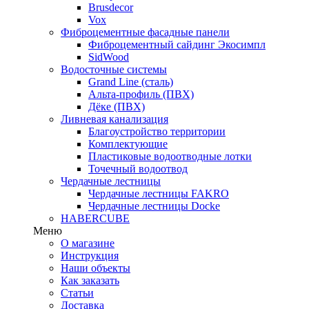
Brusdecor
Vox
Фиброцементные фасадные панели
Фиброцементный сайдинг Экосимпл
SidWood
Водосточные системы
Grand Line (сталь)
Альта-профиль (ПВХ)
Дёке (ПВХ)
Ливневая канализация
Благоустройство территории
Комплектующие
Пластиковые водоотводные лотки
Точечный водоотвод
Чердачные лестницы
Чердачные лестницы FAKRO
Чердачные лестницы Docke
HABERCUBE
Меню
О магазине
Инструкция
Наши объекты
Как заказать
Статьи
Доставка