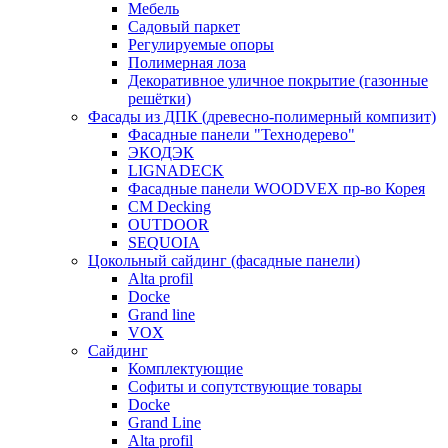
Мебель
Садовый паркет
Регулируемые опоры
Полимерная лоза
Декоративное уличное покрытие (газонные
решётки)
Фасады из ДПК (древесно-полимерный компизит)
Фасадные панели "Технодерево"
ЭКОДЭК
LIGNADECK
Фасадные панели WOODVEX пр-во Корея
CM Decking
OUTDOOR
SEQUOIA
Цокольный сайдинг (фасадные панели)
Alta profil
Docke
Grand line
VOX
Сайдинг
Комплектующие
Софиты и сопутствующие товары
Docke
Grand Line
Alta profil