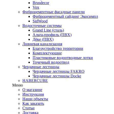
Brusdecor
Vox
Фиброцементные фасадные панели
Фиброцементный сайдинг Экосимпл
SidWood
Водосточные системы
Grand Line (сталь)
Альта-профиль (ПВХ)
Дёке (ПВХ)
Ливневая канализация
Благоустройство территории
Комплектующие
Пластиковые водоотводные лотки
Точечный водоотвод
Чердачные лестницы
Чердачные лестницы FAKRO
Чердачные лестницы Docke
HABERCUBE
Меню
О магазине
Инструкция
Наши объекты
Как заказать
Статьи
Доставка