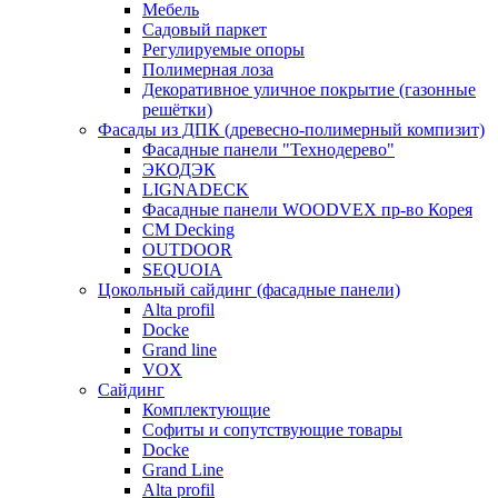
Мебель
Садовый паркет
Регулируемые опоры
Полимерная лоза
Декоративное уличное покрытие (газонные
решётки)
Фасады из ДПК (древесно-полимерный компизит)
Фасадные панели "Технодерево"
ЭКОДЭК
LIGNADECK
Фасадные панели WOODVEX пр-во Корея
CM Decking
OUTDOOR
SEQUOIA
Цокольный сайдинг (фасадные панели)
Alta profil
Docke
Grand line
VOX
Сайдинг
Комплектующие
Софиты и сопутствующие товары
Docke
Grand Line
Alta profil