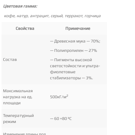
Цветовая гамма:
кофе, натур, антрацит
,
серый, терракот, горчица
Свойства
Примечание
— Древесная мука — 70%;
— Полипропилен — 27%
Состав
— Пигменты высокой
светостойкости и ультра-
фиолетовые
стабилизаторы — 3%.
Максимальная
2
нагрузка на ед.
500кГ/м
площади
Температурный
— 60 +80 ºС
режим
Изменение длины под