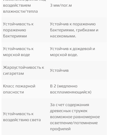
воздействием
3 мм/пог.м
влажности/тепла
Устойчивость к
Устойчив к поражению
поражению
бактериями, грибками и
бактериями
насекомыми.
Устойчивость к
Устойчив к дождевой и
морской воде
морской воде.
Жароустойчивость к
Устойчив
сигаретам
Класс пожарной
B 2 (медленно
опасности
воспламеняющийся)
За счет содержания
древесных стружек
Устойчивость к
возможное равномерное
воздействию света
осветление/потемнение
профилей