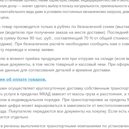
на отличными прочностными характеристиками, индифферентностью к биолог
нную доску — значит сделать выбор в пользу натуральности, оригинальности и
езентабельного вида даже в условиях постоянных механических нагрузок, дов
 цена.
а товар производится только в рублях по безналичной схеме (выста
и (водителю при получении заказа на месте доставки). Последни
на сумму более 90 тыс. руб., составляющий 70 % от общей стоимос
одажи). При безналичном расчёте необходимо сообщить нам о сов
ату перевода и номер заявки.
лю в момент приёма продукции или при отгрузке на складе (если 
мые документы, в том числе товарный и кассовый чеки. При офор
ые данные для согласования деталей и времени доставки.
ее об оплате товаров.
зин осуществляет круглосуточную доставку собственным транспо
ь услуги в пределах МКАД зависит от массы груза и расстояния, а 
ом в индивидуальном порядке. При транспортировке за пределы М
овая цифра может варьироваться в зависимости от местоположения
зда. Покупателю передаются все документы на покупку. Если есть 
ются отдельно.
 в регионы выполняется транспортными компаниями по установле