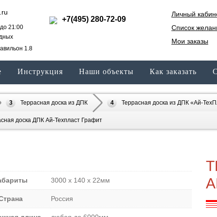
.ru
Личный кабин
+7(495) 280-72-09
до 21:00
Список желан
одных
Мои заказы
авильон 1.8
е
Инструкция
Наши объекты
Как заказать
С
Террасная доска из ДПК
Террасная доска из ДПК «Ай-Тех
сная доска ДПК Ай-Техпласт Графит
Т
А
абариты
3000 х 140 х 22мм
Страна
Россия