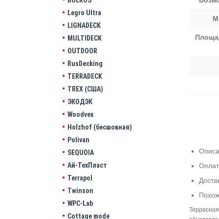
BULROS
Возм
Legro Ultra
М
LIGNADECK
Площа
MULTIDECK
OUTDOOR
RusDecking
TERRADECK
TREX (США)
ЭКОДЭК
Woodvex
Holzhof (бесшовная)
Polivan
Опис
SEQUOIA
Ай-ТехПласт
Оплат
Terrapol
Доста
Twinson
Похож
WPC-Lab
Террасная
Cottage mode