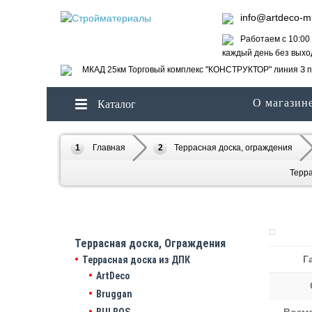
info@artdeco-m
Работаем с 10:00 
каждый день без вых
МКАД 25км Торговый комплекс "КОНСТРУКТОР" линия З п
О магазин
Каталог
Главная
Террасная доска, ограждения
Терра
Террасная доска, Ограждения
Г
Террасная доска из ДПК
ArtDeco
Bruggan