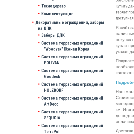
обусловле
Технодерево
Купить да
теряет пр
Комплектующие
доступная
Декоративные ограждения, заборы
Расчёт з
из ДПК
наличным
Заборы ДПК
покупок 
Система террасных ограждений
купли-пр
"Woodvex" Южная Корея
указав д
Система террасных ограждений
Покупате
POLIVAN
необходи
Система террасных ограждений
контактн
Goodeck
Подробн
Система террасных ограждений
HOLZDORF
Наш мага
Стоимост
Система террасных ограждений
менеджер
ArtDeco
км. Итог
Система террасных ограждений
до подъе
SEQUOIA
оплачива
Система террасных ограждений
Доставка
TerraPol