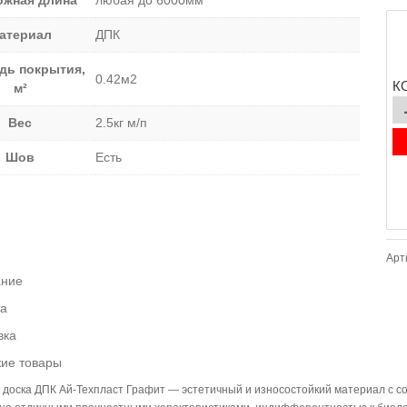
ожная длина
любая до 6000мм
атериал
ДПК
дь покрытия,
0.42м2
К
м²
Вес
2.5кг м/п
Шов
Есть
Арт
ание
а
вка
ие товары
 доска ДПК Ай-Техпласт Графит — эстетичный и износостойкий материал с со