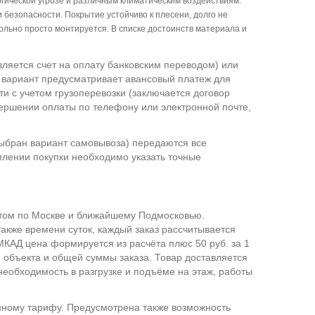
ической угрозе и различным климатическим воздействиям.
 безопасности. Покрытие устойчиво к плесени, долго не
ольно просто монтируется. В списке достоинств материала и
вляется счет на оплату банковским переводом) или
й вариант предусматривает авансовый платеж для
ти с учетом грузоперевозки (заключается договор
ершении оплаты по телефону или электронной почте,
выбран вариант самовывоза) передаются все
млении покупки необходимо указать точные
ртом по Москве и ближайшему Подмосковью.
также времени суток, каждый заказ рассчитывается
КАД цена формируется из расчёта плюс 50 руб. за 1
 объекта и общей суммы заказа. Товар доставляется
необходимость в разгрузке и подъёме на этаж, работы
нному тарифу. Предусмотрена также возможность