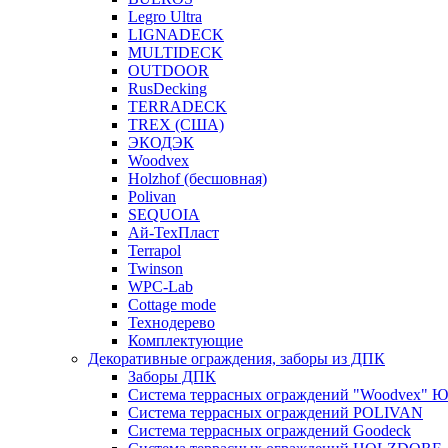
Legro Ultra
LIGNADECK
MULTIDECK
OUTDOOR
RusDecking
TERRADECK
TREX (США)
ЭКОДЭК
Woodvex
Holzhof (бесшовная)
Polivan
SEQUOIA
Ай-ТехПласт
Terrapol
Twinson
WPC-Lab
Cottage mode
Технодерево
Комплектующие
Декоративные ограждения, заборы из ДПК
Заборы ДПК
Система террасных ограждений "Woodvex" Ю
Система террасных ограждений POLIVAN
Система террасных ограждений Goodeck