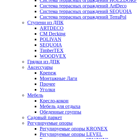
Система террасных ограждений HOLZDORF
Система террасных ограждений ArtDeco
Система террасных ограждений SEQUOIA
Система террасных ограждений TerraPol
Ступени из ДПК
ARTDECO
CM Decking
POLIVAN
SEQUOIA
TimberTEX
WOODVEX
Грядки из ДПК
Аксессуары
Крепеж
Монтажные Лаги
Прочее
Уголки
Мебель
Кресло-кокон
Мебель для отдыха
Обеденные группы
Садовый паркет
Регулируемые опоры
Регулируемые опоры KRONEX
Регулируемые опоры LEVEL