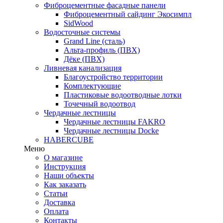
Фиброцементные фасадные панели
Фиброцементный сайдинг Экосимпл
SidWood
Водосточные системы
Grand Line (сталь)
Альта-профиль (ПВХ)
Дёке (ПВХ)
Ливневая канализация
Благоустройство территории
Комплектующие
Пластиковые водоотводные лотки
Точечный водоотвод
Чердачные лестницы
Чердачные лестницы FAKRO
Чердачные лестницы Docke
HABERCUBE
Меню
О магазине
Инструкция
Наши объекты
Как заказать
Статьи
Доставка
Оплата
Контакты