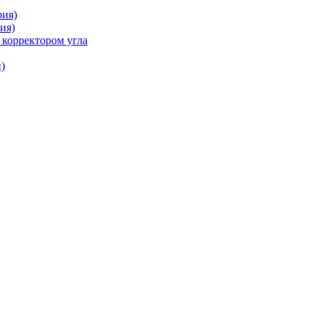
рия)
ия)
 корректором угла
)