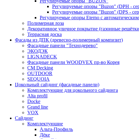
Регулируемые опоры "BUZON"
Регулируемые опоры "Buzon" (DPH - се
Регулируемые опоры "Buzon" (DPS - сер
Регулируемые опоры Eterno с автоматическим
Полимерная лоза
Декоративное уличное покрытие (газонные решётки
Террасная доска
Фасады из ДПК (древесно-полимерный компизит)
Фасадные панели "Технодерево"
ЭКОДЭК
LIGNADECK
Фасадные панели WOODVEX пр-во Корея
CM Decking
OUTDOOR
SEQUOIA
Цокольный сайдинг (фасадные панели)
Комплектующие для цокольного сайдинга
Alta profil
Docke
Grand line
VOX
Сайдинг
Комплектующие
Альта-Профиль
Дёке