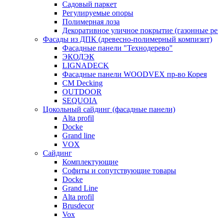
Садовый паркет
Регулируемые опоры
Полимерная лоза
Декоративное уличное покрытие (газонные р
Фасады из ДПК (древесно-полимерный компизит)
Фасадные панели "Технодерево"
ЭКОДЭК
LIGNADECK
Фасадные панели WOODVEX пр-во Корея
CM Decking
OUTDOOR
SEQUOIA
Цокольный сайдинг (фасадные панели)
Alta profil
Docke
Grand line
VOX
Сайдинг
Комплектующие
Софиты и сопутствующие товары
Docke
Grand Line
Alta profil
Brusdecor
Vox