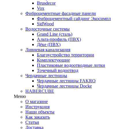
Brusdecor
Vox
Фиброцементные фасадные панели
Фиброцементный сайдинг Экосимпл
SidWood
Водосточные системы
Grand Line (сталь)
Альта-профиль (ПВХ)
Дёке (ПВХ)
Ливневая канализация
Благоустройство территории
Комплектующие
Пластиковые водоотводные лотки
Точечный водоотвод
Чердачные лестницы
Чердачные лестницы FAKRO
Чердачные лестницы Docke
HABERCUBE
Меню
О магазине
Инструкция
Наши объекты
Как заказать
Статьи
Доставка