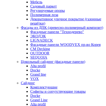
Мебель
Садовый паркет
Регулируемые опоры
Полимерная лоза
Декоративное уличное покрытие (газонные
решётки)
Фасады из ДПК (древесно-полимерный компизит)
Фасадные панели "Технодерево"
ЭКОДЭК
LIGNADECK
Фасадные панели WOODVEX пр-во Корея
CM Decking
OUTDOOR
SEQUOIA
Цокольный сайдинг (фасадные панели)
Alta profil
Docke
Grand line
VOX
Сайдинг
Комплектующие
Софиты и сопутствующие товары
Docke
Grand Line
Alta profil