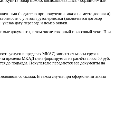
ки. Купить товар можно, воспользовавшись «Корзиной» или
наличными (водителю при получении заказа на месте доставки).
стоимости с учетом грузоперевозки (заключается договор
указав дату перевода и номер заявки.
димые документы, в том числе товарный и кассовый чеки. При
сть услуги в пределах МКАД зависит от массы груза и
е за пределы МКАД цена формируется из расчёта плюс 50 руб.
ется до подъезда. Покупателю передаются все документы на
овывоза со склада. В таком случае при оформлении заказа