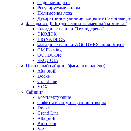
Садовый паркет
Регулируемые опоры
Полимерная лоза
Декоративное уличное покрытие (газонные р
Фасады из ДПК (древесно-полимерный компизит)
Фасадные панели "Технодерево"
ЭКОДЭК
LIGNADECK
Фасадные панели WOODVEX пр-во Корея
CM Decking
OUTDOOR
SEQUOIA
Цокольный сайдинг (фасадные панели)
Alta profil
Docke
Grand line
VOX
Сайдинг
Комплектующие
Софиты и сопутствующие товары
Docke
Grand Line
Alta profil
Brusdecor
Vox