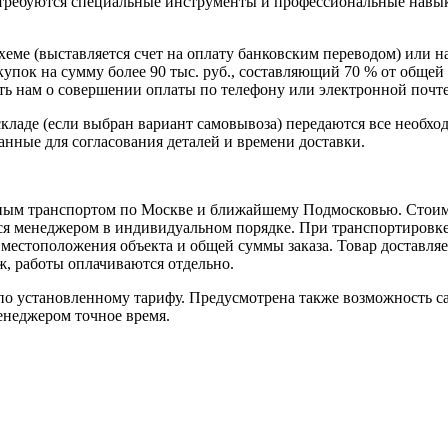
 требуются специальные инструменты и профессиональные навы
схеме (выставляется счет на оплату банковским переводом) или 
пок на сумму более 90 тыс. руб., составляющий 70 % от общей 
 нам о совершении оплаты по телефону или электронной почте, 
кладе (если выбран вариант самовывоза) передаются все необхо
нные для согласования деталей и времени доставки.
ным транспортом по Москве и ближайшему Подмосковью. Стоимо
ется менеджером в индивидуальном порядке. При транспортировк
т местоположения объекта и общей суммы заказа. Товар доставля
аж, работы оплачиваются отдельно.
 установленному тарифу. Предусмотрена также возможность сам
енеджером точное время.