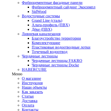
Фиброцементные фасадные панели
Фиброцементный сайдинг Экосимпл
SidWood
Водосточные системы
Grand Line (сталь)
Альта-профиль (ПВХ)
Дёке (ПВХ)
Ливневая канализация
Благоустройство территории
Комплектующие
Пластиковые водоотводные лотки
Точечный водоотвод
Чердачные лестницы
Чердачные лестницы FAKRO
Чердачные лестницы Docke
HABERCUBE
Меню
О магазине
Инструкция
Наши объекты
Как заказать
Статьи
Доставка
Оплата
Контакты