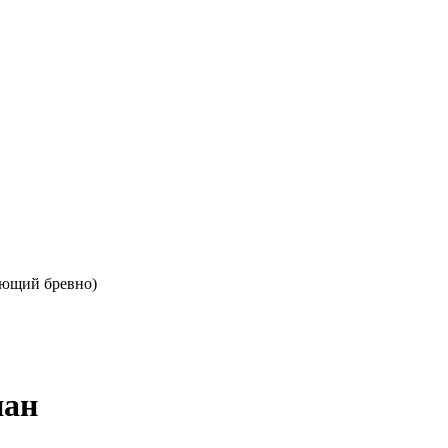
ющий бревно)
нан