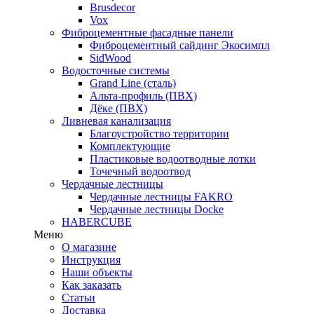
Brusdecor
Vox
Фиброцементные фасадные панели
Фиброцементный сайдинг Экосимпл
SidWood
Водосточные системы
Grand Line (сталь)
Альта-профиль (ПВХ)
Дёке (ПВХ)
Ливневая канализация
Благоустройство территории
Комплектующие
Пластиковые водоотводные лотки
Точечный водоотвод
Чердачные лестницы
Чердачные лестницы FAKRO
Чердачные лестницы Docke
HABERCUBE
Меню
О магазине
Инструкция
Наши объекты
Как заказать
Статьи
Доставка