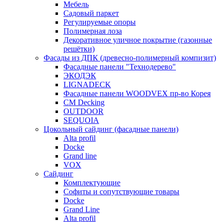
Мебель
Садовый паркет
Регулируемые опоры
Полимерная лоза
Декоративное уличное покрытие (газонные
решётки)
Фасады из ДПК (древесно-полимерный компизит)
Фасадные панели "Технодерево"
ЭКОДЭК
LIGNADECK
Фасадные панели WOODVEX пр-во Корея
CM Decking
OUTDOOR
SEQUOIA
Цокольный сайдинг (фасадные панели)
Alta profil
Docke
Grand line
VOX
Сайдинг
Комплектующие
Софиты и сопутствующие товары
Docke
Grand Line
Alta profil