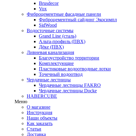
Brusdecor
Vox
Фиброцементные фасадные панели
Фиброцементный сайдинг Экосимпл
SidWood
Водосточные системы
Grand Line (сталь)
Альта-профиль (ПВХ)
Дёке (ПВХ)
Ливневая канализация
Благоустройство территории
Комплектующие
Пластиковые водоотводные лотки
Точечный водоотвод
Чердачные лестницы
Чердачные лестницы FAKRO
Чердачные лестницы Docke
HABERCUBE
Меню
О магазине
Инструкция
Наши объекты
Как заказать
Статьи
Доставка