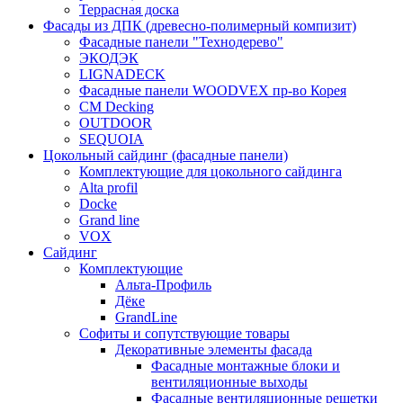
Террасная доска
Фасады из ДПК (древесно-полимерный компизит)
Фасадные панели "Технодерево"
ЭКОДЭК
LIGNADECK
Фасадные панели WOODVEX пр-во Корея
CM Decking
OUTDOOR
SEQUOIA
Цокольный сайдинг (фасадные панели)
Комплектующие для цокольного сайдинга
Alta profil
Docke
Grand line
VOX
Сайдинг
Комплектующие
Альта-Профиль
Дёке
GrandLine
Софиты и сопутствующие товары
Декоративные элементы фасада
Фасадные монтажные блоки и
вентиляционные выходы
Фасадные вентиляционные решетки