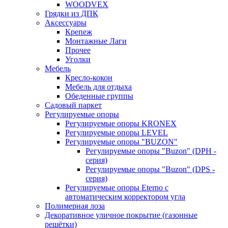
WOODVEX
Грядки из ДПК
Аксессуары
Крепеж
Монтажные Лаги
Прочее
Уголки
Мебель
Кресло-кокон
Мебель для отдыха
Обеденные группы
Садовый паркет
Регулируемые опоры
Регулируемые опоры KRONEX
Регулируемые опоры LEVEL
Регулируемые опоры "BUZON"
Регулируемые опоры "Buzon" (DPH -
серия)
Регулируемые опоры "Buzon" (DPS -
серия)
Регулируемые опоры Eterno с
автоматическим корректором угла
Полимерная лоза
Декоративное уличное покрытие (газонные
решётки)