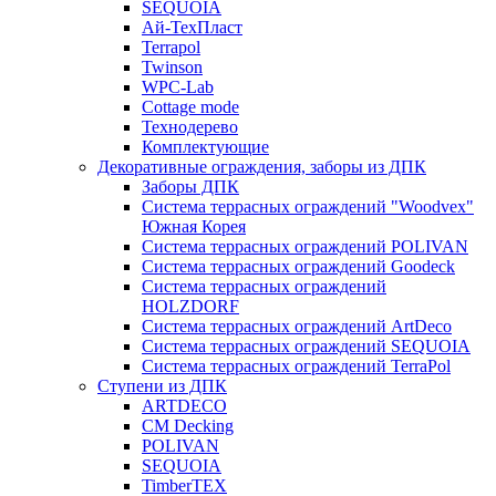
SEQUOIA
Ай-ТехПласт
Terrapol
Twinson
WPC-Lab
Cottage mode
Технодерево
Комплектующие
Декоративные ограждения, заборы из ДПК
Заборы ДПК
Система террасных ограждений "Woodvex"
Южная Корея
Система террасных ограждений POLIVAN
Система террасных ограждений Goodeck
Система террасных ограждений
HOLZDORF
Система террасных ограждений ArtDeco
Система террасных ограждений SEQUOIA
Система террасных ограждений TerraPol
Ступени из ДПК
ARTDECO
CM Decking
POLIVAN
SEQUOIA
TimberTEX