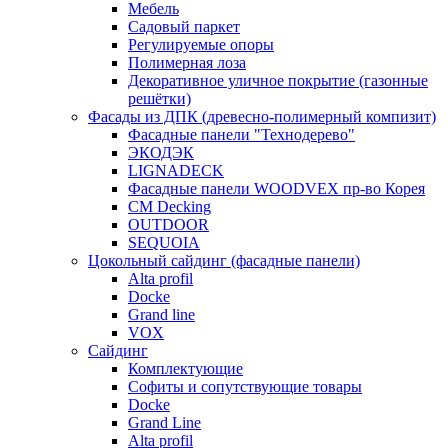
Мебель
Садовый паркет
Регулируемые опоры
Полимерная лоза
Декоративное уличное покрытие (газонные
решётки)
Фасады из ДПК (древесно-полимерный компизит)
Фасадные панели "Технодерево"
ЭКОДЭК
LIGNADECK
Фасадные панели WOODVEX пр-во Корея
CM Decking
OUTDOOR
SEQUOIA
Цокольный сайдинг (фасадные панели)
Alta profil
Docke
Grand line
VOX
Сайдинг
Комплектующие
Софиты и сопутствующие товары
Docke
Grand Line
Alta profil