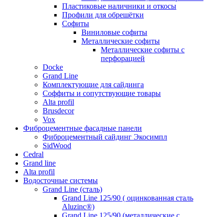
Пластиковые наличники и откосы
Профили для обрешётки
Софиты
Виниловые софиты
Металлические софиты
Металлические софиты с
перфорацией
Docke
Grand Line
Комплектующие для сайдинга
Соффиты и сопутствующие товары
Alta profil
Brusdecor
Vox
Фиброцементные фасадные панели
Фиброцементный сайдинг Экосимпл
SidWood
Cedral
Grand line
Аlta profil
Водосточные системы
Grand Line (сталь)
Grand Line 125/90 ( оцинкованная сталь
Aluzinc®)
Grand Line 125/90 (металлические с