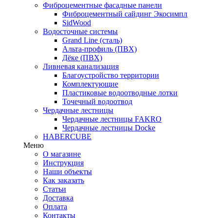
Фиброцементные фасадные панели
Фиброцементный сайдинг Экосимпл
SidWood
Водосточные системы
Grand Line (сталь)
Альта-профиль (ПВХ)
Дёке (ПВХ)
Ливневая канализация
Благоустройство территории
Комплектующие
Пластиковые водоотводные лотки
Точечный водоотвод
Чердачные лестницы
Чердачные лестницы FAKRO
Чердачные лестницы Docke
HABERCUBE
Меню
О магазине
Инструкция
Наши объекты
Как заказать
Статьи
Доставка
Оплата
Контакты