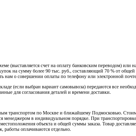
схеме (выставляется счет на оплату банковским переводом) или 
пок на сумму более 90 тыс. руб., составляющий 70 % от общей 
 нам о совершении оплаты по телефону или электронной почте, 
кладе (если выбран вариант самовывоза) передаются все необхо
нные для согласования деталей и времени доставки.
ным транспортом по Москве и ближайшему Подмосковью. Стоимо
ется менеджером в индивидуальном порядке. При транспортировк
т местоположения объекта и общей суммы заказа. Товар доставля
аж, работы оплачиваются отдельно.