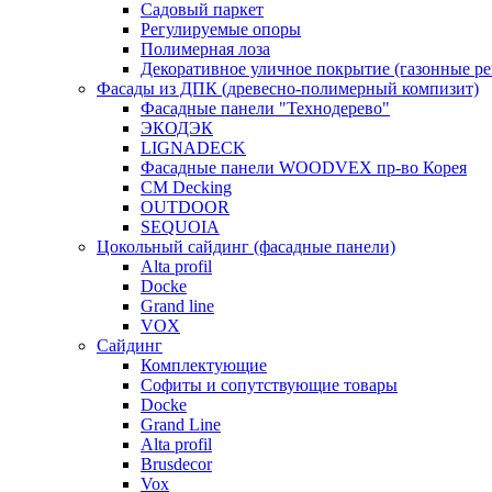
Садовый паркет
Регулируемые опоры
Полимерная лоза
Декоративное уличное покрытие (газонные р
Фасады из ДПК (древесно-полимерный компизит)
Фасадные панели "Технодерево"
ЭКОДЭК
LIGNADECK
Фасадные панели WOODVEX пр-во Корея
CM Decking
OUTDOOR
SEQUOIA
Цокольный сайдинг (фасадные панели)
Alta profil
Docke
Grand line
VOX
Сайдинг
Комплектующие
Софиты и сопутствующие товары
Docke
Grand Line
Alta profil
Brusdecor
Vox