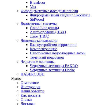
Brusdecor
Vox
Фиброцементные фасадные панели
Фиброцементный сайдинг Экосимпл
SidWood
Водосточные системы
Grand Line (сталь)
Альта-профиль (ПВХ)
Дёке (ПВХ)
Ливневая канализация
Благоустройство территории
Комплектующие
Пластиковые водоотводные лотки
Точечный водоотвод
Чердачные лестницы
Чердачные лестницы FAKRO
Чердачные лестницы Docke
HABERCUBE
Меню
О магазине
Инструкция
Наши объекты
Как заказать
Статьи
Доставка