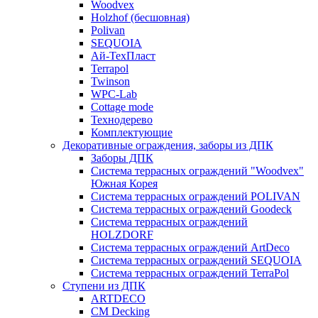
Woodvex
Holzhof (бесшовная)
Polivan
SEQUOIA
Ай-ТехПласт
Terrapol
Twinson
WPC-Lab
Cottage mode
Технодерево
Комплектующие
Декоративные ограждения, заборы из ДПК
Заборы ДПК
Система террасных ограждений "Woodvex"
Южная Корея
Система террасных ограждений POLIVAN
Система террасных ограждений Goodeck
Система террасных ограждений
HOLZDORF
Система террасных ограждений ArtDeco
Система террасных ограждений SEQUOIA
Система террасных ограждений TerraPol
Ступени из ДПК
ARTDECO
CM Decking