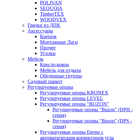
POLIVAN
SEQUOIA
TimberTEX
WOODVEX
Грядки из ДПК
Аксессуары
Крепеж
Монтажные Лаги
Прочее
Уголки
Мебель
Кресло-кокон
Мебель для отдыха
Обеденные группы
Садовый паркет
Регулируемые опоры
Регулируемые опоры KRONEX
Регулируемые опоры LEVEL
Регулируемые опоры "BUZON"
Регулируемые опоры "Buzon" (DPH -
серия)
Регулируемые опоры "Buzon" (DPS -
серия)
Регулируемые опоры Eterno с
автоматическим корректором угла