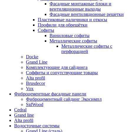
Фасадные монтажные блоки и
вентиляционные выходы
Фасадные вентиляционные решетки
Пластиковые наличники и откосы
Профили для обрешётки
Софиты
Виниловые софиты
Металлические софиты
Металлические софиты с
перфорацией
Docke
Grand Line
Комплектующие для сайдинга
Соффиты и сопутствующие товары
Alta profil
Brusdecor
Vox
Фиброцементные фасадные панели
Фиброцементный сайдинг Экосимпл
SidWood
Cedral
Grand line
Аlta profil
Водосточные системы
Grand Line (сталь)