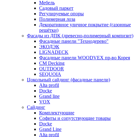
Мебель
Садовый паркет
Регулируемые опоры
Полимерная лоза
Декоративное уличное покрытие (газонные
решётки)
Фасады из ДПК (древесно-полимерный компизит)
Фасадные панели "Технодерево"
ЭКОДЭК
LIGNADECK
Фасадные панели WOODVEX пр-во Корея
CM Decking
OUTDOOR
SEQUOIA
Цокольный сайдинг (фасадные панели)
Alta profil
Docke
Grand line
VOX
Сайдинг
Комплектующие
Софиты и сопутствующие товары
Docke
Grand Line
Alta profil