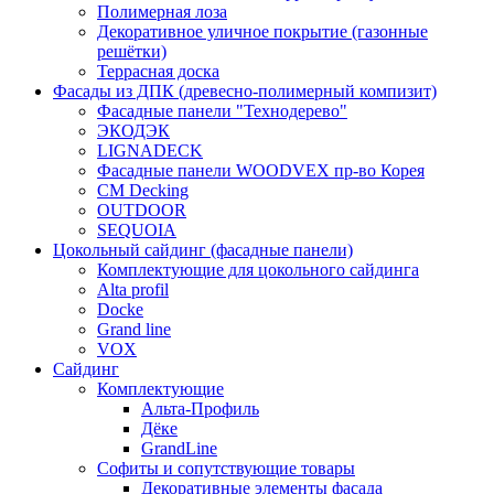
Полимерная лоза
Декоративное уличное покрытие (газонные
решётки)
Террасная доска
Фасады из ДПК (древесно-полимерный компизит)
Фасадные панели "Технодерево"
ЭКОДЭК
LIGNADECK
Фасадные панели WOODVEX пр-во Корея
CM Decking
OUTDOOR
SEQUOIA
Цокольный сайдинг (фасадные панели)
Комплектующие для цокольного сайдинга
Alta profil
Docke
Grand line
VOX
Сайдинг
Комплектующие
Альта-Профиль
Дёке
GrandLine
Софиты и сопутствующие товары
Декоративные элементы фасада