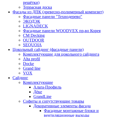
решётки)
Террасная доска
Фасады из ДПК (древесно-полимерный компизит)
Фасадные панели "Технодерево"
ЭКОДЭК
LIGNADECK
Фасадные панели WOODVEX пр-во Корея
CM Decking
OUTDOOR
SEQUOIA
Цокольный сайдинг (фасадные панели)
Комплектующие для цокольного сайдинга
Alta profil
Docke
Grand line
VOX
Сайдинг
Комплектующие
Альта-Профиль
Дёке
GrandLine
Софиты и сопутствующие товары
Декоративные элементы фасада
Фасадные монтажные блоки и
вентиляционные выходы