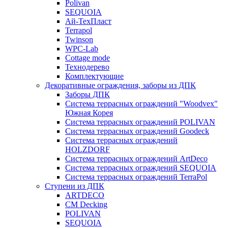
Polivan
SEQUOIA
Ай-ТехПласт
Terrapol
Twinson
WPC-Lab
Cottage mode
Технодерево
Комплектующие
Декоративные ограждения, заборы из ДПК
Заборы ДПК
Система террасных ограждений "Woodvex"
Южная Корея
Система террасных ограждений POLIVAN
Система террасных ограждений Goodeck
Система террасных ограждений
HOLZDORF
Система террасных ограждений ArtDeco
Система террасных ограждений SEQUOIA
Система террасных ограждений TerraPol
Ступени из ДПК
ARTDECO
CM Decking
POLIVAN
SEQUOIA