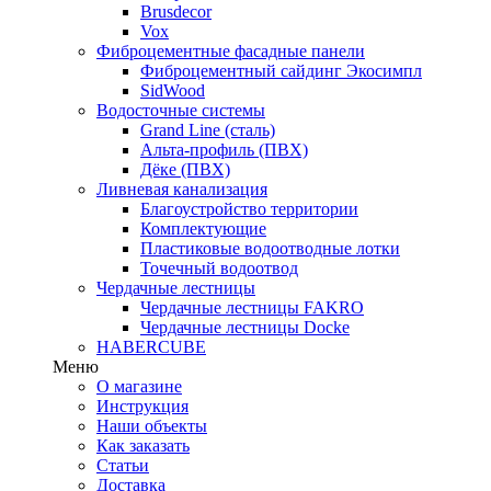
Brusdecor
Vox
Фиброцементные фасадные панели
Фиброцементный сайдинг Экосимпл
SidWood
Водосточные системы
Grand Line (сталь)
Альта-профиль (ПВХ)
Дёке (ПВХ)
Ливневая канализация
Благоустройство территории
Комплектующие
Пластиковые водоотводные лотки
Точечный водоотвод
Чердачные лестницы
Чердачные лестницы FAKRO
Чердачные лестницы Docke
HABERCUBE
Меню
О магазине
Инструкция
Наши объекты
Как заказать
Статьи
Доставка