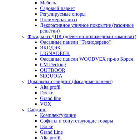
Мебель
Садовый паркет
Регулируемые опоры
Полимерная лоза
Декоративное уличное покрытие (газонные
решётки)
Фасады из ДПК (древесно-полимерный компизит)
Фасадные панели "Технодерево"
ЭКОДЭК
LIGNADECK
Фасадные панели WOODVEX пр-во Корея
CM Decking
OUTDOOR
SEQUOIA
Цокольный сайдинг (фасадные панели)
Alta profil
Docke
Grand line
VOX
Сайдинг
Комплектующие
Софиты и сопутствующие товары
Docke
Grand Line
Alta profil