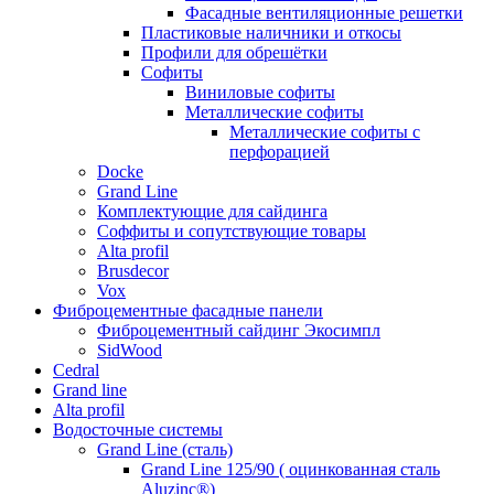
Фасадные вентиляционные решетки
Пластиковые наличники и откосы
Профили для обрешётки
Софиты
Виниловые софиты
Металлические софиты
Металлические софиты с
перфорацией
Docke
Grand Line
Комплектующие для сайдинга
Соффиты и сопутствующие товары
Alta profil
Brusdecor
Vox
Фиброцементные фасадные панели
Фиброцементный сайдинг Экосимпл
SidWood
Cedral
Grand line
Аlta profil
Водосточные системы
Grand Line (сталь)
Grand Line 125/90 ( оцинкованная сталь
Aluzinc®)