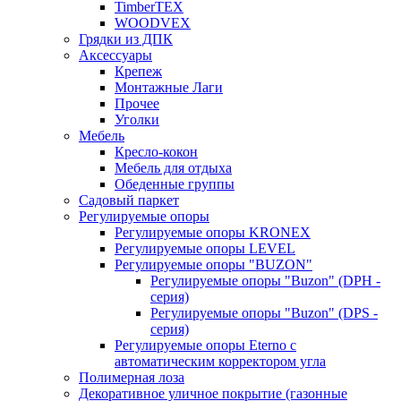
TimberTEX
WOODVEX
Грядки из ДПК
Аксессуары
Крепеж
Монтажные Лаги
Прочее
Уголки
Мебель
Кресло-кокон
Мебель для отдыха
Обеденные группы
Садовый паркет
Регулируемые опоры
Регулируемые опоры KRONEX
Регулируемые опоры LEVEL
Регулируемые опоры "BUZON"
Регулируемые опоры "Buzon" (DPH -
серия)
Регулируемые опоры "Buzon" (DPS -
серия)
Регулируемые опоры Eterno с
автоматическим корректором угла
Полимерная лоза
Декоративное уличное покрытие (газонные