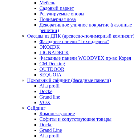
Мебель
Садовый паркет
Регулируемые опоры
Полимерная лоза
Декоративное уличное покрытие (газонные
решётки)
Фасады из ДПК (древесно-полимерный компизит)
Фасадные панели "Технодерево"
ЭКОДЭК
LIGNADECK
Фасадные панели WOODVEX пр-во Корея
CM Decking
OUTDOOR
SEQUOIA
Цокольный сайдинг (фасадные панели)
Alta profil
Docke
Grand line
VOX
Сайдинг
Комплектующие
Софиты и сопутствующие товары
Docke
Grand Line
Alta profil