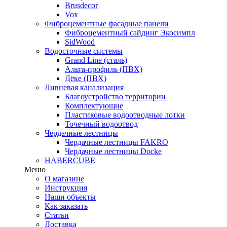
Brusdecor
Vox
Фиброцементные фасадные панели
Фиброцементный сайдинг Экосимпл
SidWood
Водосточные системы
Grand Line (сталь)
Альта-профиль (ПВХ)
Дёке (ПВХ)
Ливневая канализация
Благоустройство территории
Комплектующие
Пластиковые водоотводные лотки
Точечный водоотвод
Чердачные лестницы
Чердачные лестницы FAKRO
Чердачные лестницы Docke
HABERCUBE
Меню
О магазине
Инструкция
Наши объекты
Как заказать
Статьи
Доставка