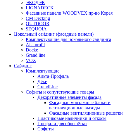
ЭКОДЭК
LIGNADECK
Фасадные панели WOODVEX пр-во Корея
CM Decking
OUTDOOR
SEQUOIA
Цокольный сайдинг (фасадные панели)
Комплектующие для цокольного сайдинга
Alta profil
Docke
Grand line
VOX
Сайдинг
Комплектующие
Альта-Профиль
Дёке
GrandLine
Софиты и сопутствующие товары
Декоративные элементы фасада
Фасадные монтажные блоки и
вентиляционные выходы
Фасадные вентиляционные решетки
Пластиковые наличники и откосы
Профили для обрешётки
Софиты