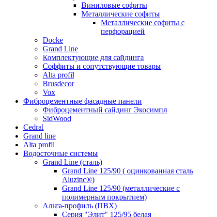
Виниловые софиты
Металлические софиты
Металлические софиты с
перфорацией
Docke
Grand Line
Комплектующие для сайдинга
Соффиты и сопутствующие товары
Alta profil
Brusdecor
Vox
Фиброцементные фасадные панели
Фиброцементный сайдинг Экосимпл
SidWood
Cedral
Grand line
Аlta profil
Водосточные системы
Grand Line (сталь)
Grand Line 125/90 ( оцинкованная сталь
Aluzinc®)
Grand Line 125/90 (металлические с
полимерным покрытием)
Альта-профиль (ПВХ)
Серия "Элит" 125/95 белая