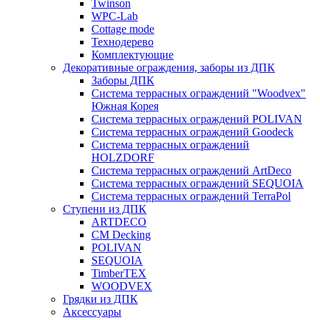
Twinson
WPC-Lab
Cottage mode
Технодерево
Комплектующие
Декоративные ограждения, заборы из ДПК
Заборы ДПК
Система террасных ограждений "Woodvex"
Южная Корея
Система террасных ограждений POLIVAN
Система террасных ограждений Goodeck
Система террасных ограждений
HOLZDORF
Система террасных ограждений ArtDeco
Система террасных ограждений SEQUOIA
Система террасных ограждений TerraPol
Ступени из ДПК
ARTDECO
CM Decking
POLIVAN
SEQUOIA
TimberTEX
WOODVEX
Грядки из ДПК
Аксессуары