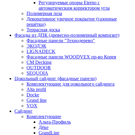
Регулируемые опоры Eterno с
автоматическим корректором угла
Полимерная лоза
Декоративное уличное покрытие (газонные
решётки)
Террасная доска
Фасады из ДПК (древесно-полимерный компизит)
Фасадные панели "Технодерево"
ЭКОДЭК
LIGNADECK
Фасадные панели WOODVEX пр-во Корея
CM Decking
OUTDOOR
SEQUOIA
Цокольный сайдинг (фасадные панели)
Комплектующие для цокольного сайдинга
Alta profil
Docke
Grand line
VOX
Сайдинг
Комплектующие
Альта-Профиль
Дёке
GrandLine