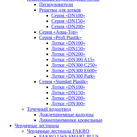
Пескоуловители
Решетки для лотков
Серия «DN100»
Серия «DN150»
Серия «DN200»
Серия «Aqua-Top»
Серия «Profi Plastik»
Лотки «DN100»
Лотки «DN150»
Лотки «DN200»
Лотки «DN300 A15»
Лотки «DN300 C250»
Лотки «DN300 E600»
Лотки «DN300 Park»
Серия «Standart Plastik»
Лотки «DN100»
Лотки «DN150»
Лотки «DN200»
Лотки «DN300»
Точечный водоотвод
Дождеприемные колодцы
Ливнеприемники кровельные
Чердачные лестницы
Чердачные лестницы FAKRO
FAKRO LWS SMART PLUS