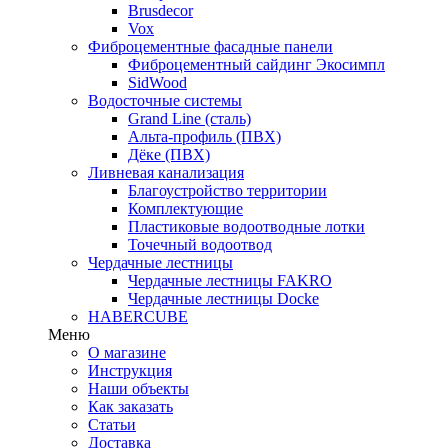
Brusdecor
Vox
Фиброцементные фасадные панели
Фиброцементный сайдинг Экосимпл
SidWood
Водосточные системы
Grand Line (сталь)
Альта-профиль (ПВХ)
Дёке (ПВХ)
Ливневая канализация
Благоустройство территории
Комплектующие
Пластиковые водоотводные лотки
Точечный водоотвод
Чердачные лестницы
Чердачные лестницы FAKRO
Чердачные лестницы Docke
HABERCUBE
Меню
О магазине
Инструкция
Наши объекты
Как заказать
Статьи
Доставка