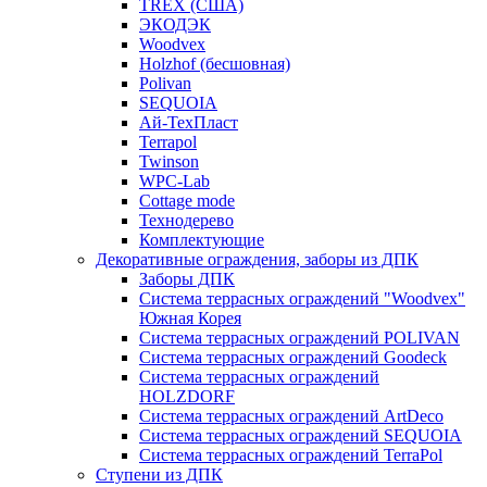
TREX (США)
ЭКОДЭК
Woodvex
Holzhof (бесшовная)
Polivan
SEQUOIA
Ай-ТехПласт
Terrapol
Twinson
WPC-Lab
Cottage mode
Технодерево
Комплектующие
Декоративные ограждения, заборы из ДПК
Заборы ДПК
Система террасных ограждений "Woodvex"
Южная Корея
Система террасных ограждений POLIVAN
Система террасных ограждений Goodeck
Система террасных ограждений
HOLZDORF
Система террасных ограждений ArtDeco
Система террасных ограждений SEQUOIA
Система террасных ограждений TerraPol
Ступени из ДПК