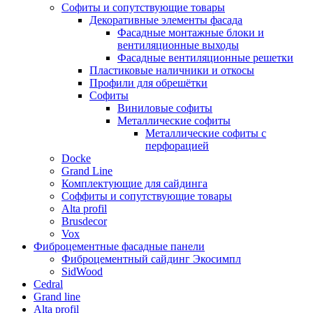
Софиты и сопутствующие товары
Декоративные элементы фасада
Фасадные монтажные блоки и
вентиляционные выходы
Фасадные вентиляционные решетки
Пластиковые наличники и откосы
Профили для обрешётки
Софиты
Виниловые софиты
Металлические софиты
Металлические софиты с
перфорацией
Docke
Grand Line
Комплектующие для сайдинга
Соффиты и сопутствующие товары
Alta profil
Brusdecor
Vox
Фиброцементные фасадные панели
Фиброцементный сайдинг Экосимпл
SidWood
Cedral
Grand line
Аlta profil