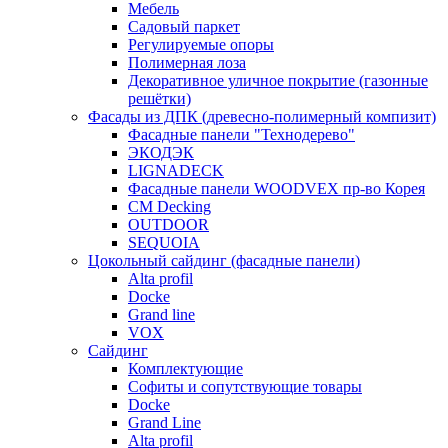
Мебель
Садовый паркет
Регулируемые опоры
Полимерная лоза
Декоративное уличное покрытие (газонные
решётки)
Фасады из ДПК (древесно-полимерный компизит)
Фасадные панели "Технодерево"
ЭКОДЭК
LIGNADECK
Фасадные панели WOODVEX пр-во Корея
CM Decking
OUTDOOR
SEQUOIA
Цокольный сайдинг (фасадные панели)
Alta profil
Docke
Grand line
VOX
Сайдинг
Комплектующие
Софиты и сопутствующие товары
Docke
Grand Line
Alta profil