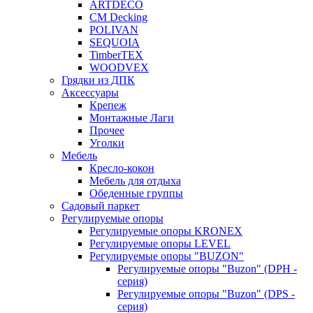
ARTDECO
CM Decking
POLIVAN
SEQUOIA
TimberTEX
WOODVEX
Грядки из ДПК
Аксессуары
Крепеж
Монтажные Лаги
Прочее
Уголки
Мебель
Кресло-кокон
Мебель для отдыха
Обеденные группы
Садовый паркет
Регулируемые опоры
Регулируемые опоры KRONEX
Регулируемые опоры LEVEL
Регулируемые опоры "BUZON"
Регулируемые опоры "Buzon" (DPH -
серия)
Регулируемые опоры "Buzon" (DPS -
серия)