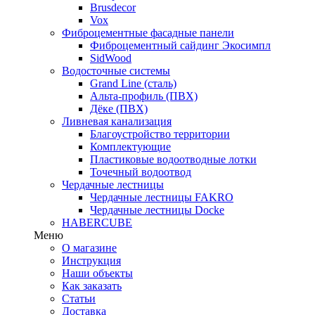
Brusdecor
Vox
Фиброцементные фасадные панели
Фиброцементный сайдинг Экосимпл
SidWood
Водосточные системы
Grand Line (сталь)
Альта-профиль (ПВХ)
Дёке (ПВХ)
Ливневая канализация
Благоустройство территории
Комплектующие
Пластиковые водоотводные лотки
Точечный водоотвод
Чердачные лестницы
Чердачные лестницы FAKRO
Чердачные лестницы Docke
HABERCUBE
Меню
О магазине
Инструкция
Наши объекты
Как заказать
Статьи
Доставка