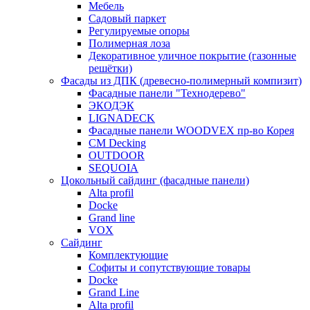
Мебель
Садовый паркет
Регулируемые опоры
Полимерная лоза
Декоративное уличное покрытие (газонные
решётки)
Фасады из ДПК (древесно-полимерный компизит)
Фасадные панели "Технодерево"
ЭКОДЭК
LIGNADECK
Фасадные панели WOODVEX пр-во Корея
CM Decking
OUTDOOR
SEQUOIA
Цокольный сайдинг (фасадные панели)
Alta profil
Docke
Grand line
VOX
Сайдинг
Комплектующие
Софиты и сопутствующие товары
Docke
Grand Line
Alta profil