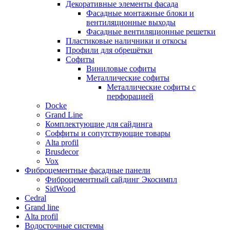
Декоративные элементы фасада
Фасадные монтажные блоки и
вентиляционные выходы
Фасадные вентиляционные решетки
Пластиковые наличники и откосы
Профили для обрешётки
Софиты
Виниловые софиты
Металлические софиты
Металлические софиты с
перфорацией
Docke
Grand Line
Комплектующие для сайдинга
Соффиты и сопутствующие товары
Alta profil
Brusdecor
Vox
Фиброцементные фасадные панели
Фиброцементный сайдинг Экосимпл
SidWood
Cedral
Grand line
Аlta profil
Водосточные системы