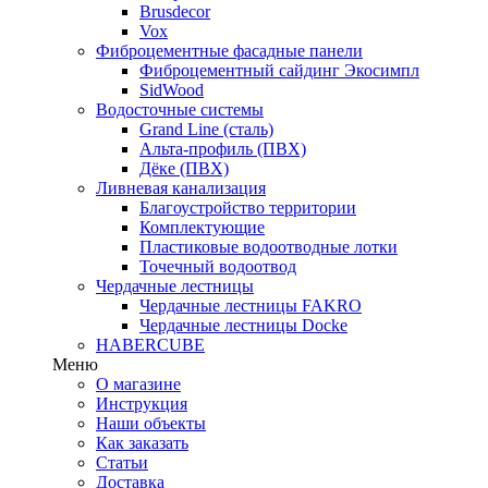
Brusdecor
Vox
Фиброцементные фасадные панели
Фиброцементный сайдинг Экосимпл
SidWood
Водосточные системы
Grand Line (сталь)
Альта-профиль (ПВХ)
Дёке (ПВХ)
Ливневая канализация
Благоустройство территории
Комплектующие
Пластиковые водоотводные лотки
Точечный водоотвод
Чердачные лестницы
Чердачные лестницы FAKRO
Чердачные лестницы Docke
HABERCUBE
Меню
О магазине
Инструкция
Наши объекты
Как заказать
Статьи
Доставка