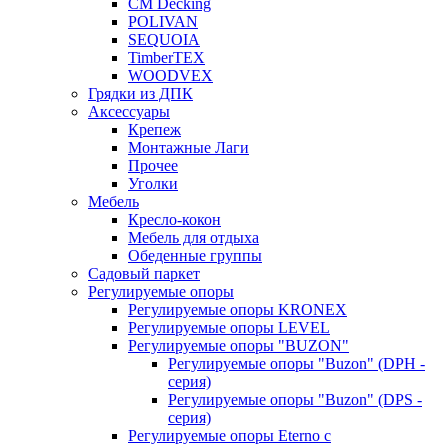
CM Decking
POLIVAN
SEQUOIA
TimberTEX
WOODVEX
Грядки из ДПК
Аксессуары
Крепеж
Монтажные Лаги
Прочее
Уголки
Мебель
Кресло-кокон
Мебель для отдыха
Обеденные группы
Садовый паркет
Регулируемые опоры
Регулируемые опоры KRONEX
Регулируемые опоры LEVEL
Регулируемые опоры "BUZON"
Регулируемые опоры "Buzon" (DPH -
серия)
Регулируемые опоры "Buzon" (DPS -
серия)
Регулируемые опоры Eterno с