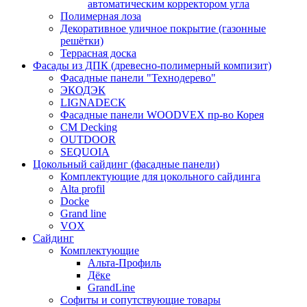
автоматическим корректором угла
Полимерная лоза
Декоративное уличное покрытие (газонные
решётки)
Террасная доска
Фасады из ДПК (древесно-полимерный компизит)
Фасадные панели "Технодерево"
ЭКОДЭК
LIGNADECK
Фасадные панели WOODVEX пр-во Корея
CM Decking
OUTDOOR
SEQUOIA
Цокольный сайдинг (фасадные панели)
Комплектующие для цокольного сайдинга
Alta profil
Docke
Grand line
VOX
Сайдинг
Комплектующие
Альта-Профиль
Дёке
GrandLine
Софиты и сопутствующие товары