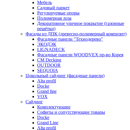
Мебель
Садовый паркет
Регулируемые опоры
Полимерная лоза
Декоративное уличное покрытие (газонные
решётки)
Фасады из ДПК (древесно-полимерный компизит)
Фасадные панели "Технодерево"
ЭКОДЭК
LIGNADECK
Фасадные панели WOODVEX пр-во Корея
CM Decking
OUTDOOR
SEQUOIA
Цокольный сайдинг (фасадные панели)
Alta profil
Docke
Grand line
VOX
Сайдинг
Комплектующие
Софиты и сопутствующие товары
Docke
Grand Line
Alta profil