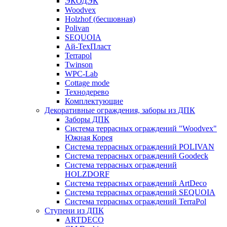
ЭКОДЭК
Woodvex
Holzhof (бесшовная)
Polivan
SEQUOIA
Ай-ТехПласт
Terrapol
Twinson
WPC-Lab
Cottage mode
Технодерево
Комплектующие
Декоративные ограждения, заборы из ДПК
Заборы ДПК
Система террасных ограждений "Woodvex"
Южная Корея
Система террасных ограждений POLIVAN
Система террасных ограждений Goodeck
Система террасных ограждений
HOLZDORF
Система террасных ограждений ArtDeco
Система террасных ограждений SEQUOIA
Система террасных ограждений TerraPol
Ступени из ДПК
ARTDECO