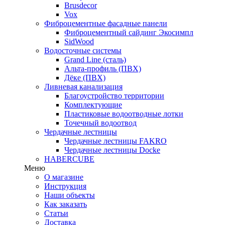
Brusdecor
Vox
Фиброцементные фасадные панели
Фиброцементный сайдинг Экосимпл
SidWood
Водосточные системы
Grand Line (сталь)
Альта-профиль (ПВХ)
Дёке (ПВХ)
Ливневая канализация
Благоустройство территории
Комплектующие
Пластиковые водоотводные лотки
Точечный водоотвод
Чердачные лестницы
Чердачные лестницы FAKRO
Чердачные лестницы Docke
HABERCUBE
Меню
О магазине
Инструкция
Наши объекты
Как заказать
Статьи
Доставка