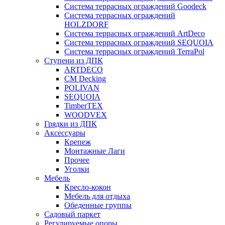
Система террасных ограждений Goodeck
Система террасных ограждений
HOLZDORF
Система террасных ограждений ArtDeco
Система террасных ограждений SEQUOIA
Система террасных ограждений TerraPol
Ступени из ДПК
ARTDECO
CM Decking
POLIVAN
SEQUOIA
TimberTEX
WOODVEX
Грядки из ДПК
Аксессуары
Крепеж
Монтажные Лаги
Прочее
Уголки
Мебель
Кресло-кокон
Мебель для отдыха
Обеденные группы
Садовый паркет
Регулируемые опоры