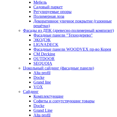
Мебель
Садовый паркет
Регулируемые опоры
Полимерная лоза
Декоративное уличное покрытие (газонные
решётки)
Фасады из ДПК (древесно-полимерный компизит)
Фасадные панели "Технодерево"
ЭКОДЭК
LIGNADECK
Фасадные панели WOODVEX пр-во Корея
CM Decking
OUTDOOR
SEQUOIA
Цокольный сайдинг (фасадные панели)
Alta profil
Docke
Grand line
VOX
Сайдинг
Комплектующие
Софиты и сопутствующие товары
Docke
Grand Line
Alta profil