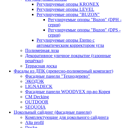
Регулируемые опоры KRONEX
Регулируемые опоры LEVEL
Регулируемые опоры "BUZON"
Регулируемые опоры "Buzon" (DPH -
серия)
Регулируемые опоры "Buzon" (DPS -
серия)
Регулируемые опоры Eterno с
автоматическим корректором угла
Полимерная лоза
Декоративное уличное покрытие (газонные
решётки)
Террасная доска
Фасады из ДПК (древесно-полимерный компизит)
Фасадные панели "Технодерево"
ЭКОДЭК
LIGNADECK
Фасадные панели WOODVEX пр-во Корея
CM Decking
OUTDOOR
SEQUOIA
Цокольный сайдинг (фасадные панели)
Комплектующие для цокольного сайдинга
Alta profil
Docke