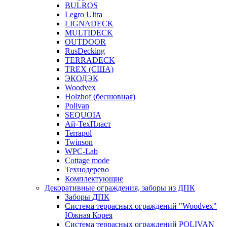
BULROS
Legro Ultra
LIGNADECK
MULTIDECK
OUTDOOR
RusDecking
TERRADECK
TREX (США)
ЭКОДЭК
Woodvex
Holzhof (бесшовная)
Polivan
SEQUOIA
Ай-ТехПласт
Terrapol
Twinson
WPC-Lab
Cottage mode
Технодерево
Комплектующие
Декоративные ограждения, заборы из ДПК
Заборы ДПК
Система террасных ограждений "Woodvex"
Южная Корея
Система террасных ограждений POLIVAN