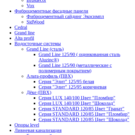
Brusdecor
Vox
Фиброцементные фасадные панели
Фиброцементный сайдинг Экосимпл
SidWood
Cedral
Grand line
Аlta profil
Водосточные системы
Grand Line (сталь)
Grand Line 125/90 ( оцинкованная сталь
Aluzinc®)
Grand Line 125/90 (металлические с
полимерным покрытием)
Альта-профиль (ПВХ)
Серия "Элит" 125/95 белая
Серия "Элит" 125/95 коричневая
Дёке (ПВХ)
Серия LUX 140/100 Цвет "Пломбир"
Серия LUX 140/100 Цвет "Шоколад"
Серия STANDARD 120/85 Цвет "Гранат"
Серия STANDARD 120/85 Цвет "Пломбир"
Серия STANDARD 120/85 Цвет "Шоколад"
Опоры level
Ливневая канализация