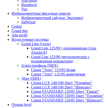
Alta profil
Brusdecor
Vox
Фиброцементные фасадные панели
Фиброцементный сайдинг Экосимпл
SidWood
Cedral
Grand line
Аlta profil
Водосточные системы
Grand Line (сталь)
Grand Line 125/90 ( оцинкованная сталь
Aluzinc®)
Grand Line 125/90 (металлические с
полимерным покрытием)
Альта-профиль (ПВХ)
Серия "Элит" 125/95 белая
Серия "Элит" 125/95 коричневая
Дёке (ПВХ)
Серия LUX 140/100 Цвет "Пломбир"
Серия LUX 140/100 Цвет "Шоколад"
Серия STANDARD 120/85 Цвет "Гранат"
Серия STANDARD 120/85 Цвет "Пломбир"
Серия STANDARD 120/85 Цвет "Шоколад"
Опоры level