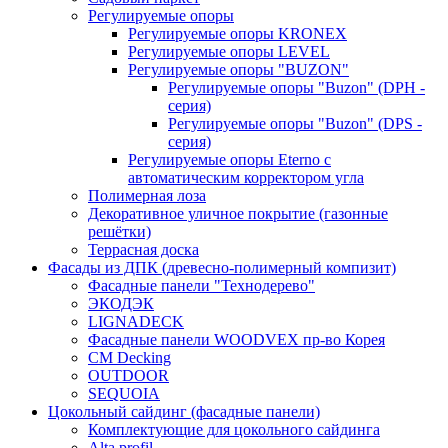
Регулируемые опоры
Регулируемые опоры KRONEX
Регулируемые опоры LEVEL
Регулируемые опоры "BUZON"
Регулируемые опоры "Buzon" (DPH -
серия)
Регулируемые опоры "Buzon" (DPS -
серия)
Регулируемые опоры Eterno с
автоматическим корректором угла
Полимерная лоза
Декоративное уличное покрытие (газонные
решётки)
Террасная доска
Фасады из ДПК (древесно-полимерный компизит)
Фасадные панели "Технодерево"
ЭКОДЭК
LIGNADECK
Фасадные панели WOODVEX пр-во Корея
CM Decking
OUTDOOR
SEQUOIA
Цокольный сайдинг (фасадные панели)
Комплектующие для цокольного сайдинга
Alta profil