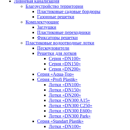
Ливневая канализация
Благоустройство территории
Пластиковые садовые бордюры
Газонные решетки
Комплектующие
Заглушки
Пластиковые переходники
Фиксаторы решетки
Пластиковые водоотводные лотки
Пескоуловители
Решетки для лотков
Серия «DN100»
Серия «DN150»
Серия «DN200»
Серия «Aqua-Top»
Серия «Profi Plastik»
Лотки «DN100»
Лотки «DN150»
Лотки «DN200»
Лотки «DN300 A15»
Лотки «DN300 C250»
Лотки «DN300 E600»
Лотки «DN300 Park»
Серия «Standart Plastik»
Лотки «DN100»