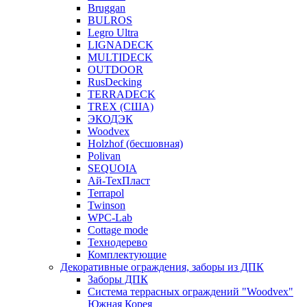
Bruggan
BULROS
Legro Ultra
LIGNADECK
MULTIDECK
OUTDOOR
RusDecking
TERRADECK
TREX (США)
ЭКОДЭК
Woodvex
Holzhof (бесшовная)
Polivan
SEQUOIA
Ай-ТехПласт
Terrapol
Twinson
WPC-Lab
Cottage mode
Технодерево
Комплектующие
Декоративные ограждения, заборы из ДПК
Заборы ДПК
Система террасных ограждений "Woodvex"
Южная Корея