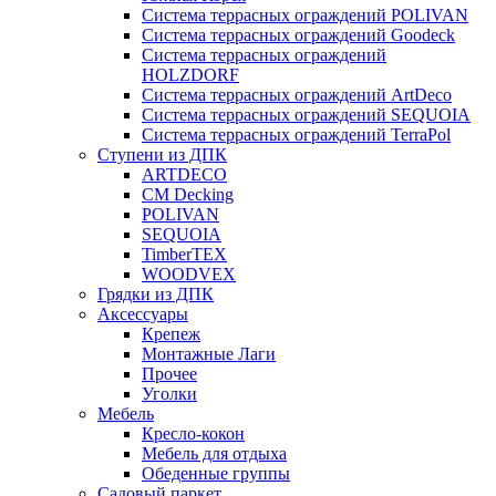
Система террасных ограждений POLIVAN
Система террасных ограждений Goodeck
Система террасных ограждений
HOLZDORF
Система террасных ограждений ArtDeco
Система террасных ограждений SEQUOIA
Система террасных ограждений TerraPol
Ступени из ДПК
ARTDECO
CM Decking
POLIVAN
SEQUOIA
TimberTEX
WOODVEX
Грядки из ДПК
Аксессуары
Крепеж
Монтажные Лаги
Прочее
Уголки
Мебель
Кресло-кокон
Мебель для отдыха
Обеденные группы
Садовый паркет