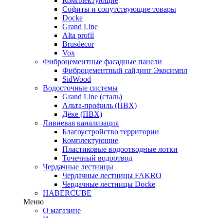
Комплектующие
Софиты и сопутствующие товары
Docke
Grand Line
Alta profil
Brusdecor
Vox
Фиброцементные фасадные панели
Фиброцементный сайдинг Экосимпл
SidWood
Водосточные системы
Grand Line (сталь)
Альта-профиль (ПВХ)
Дёке (ПВХ)
Ливневая канализация
Благоустройство территории
Комплектующие
Пластиковые водоотводные лотки
Точечный водоотвод
Чердачные лестницы
Чердачные лестницы FAKRO
Чердачные лестницы Docke
HABERCUBE
Меню
О магазине