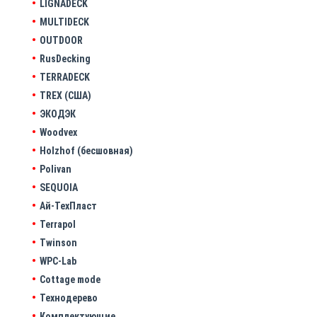
LIGNADECK
MULTIDECK
OUTDOOR
RusDecking
TERRADECK
TREX (США)
ЭКОДЭК
Woodvex
Holzhof (бесшовная)
Polivan
SEQUOIA
Ай-ТехПласт
Terrapol
Twinson
WPC-Lab
Cottage mode
Технодерево
Комплектующие