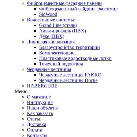
Фиброцементные фасадные панели
Фиброцементный сайдинг Экосимпл
SidWood
Водосточные системы
Grand Line (сталь)
Альта-профиль (ПВХ)
Дёке (ПВХ)
Ливневая канализация
Благоустройство территории
Комплектующие
Пластиковые водоотводные лотки
Точечный водоотвод
Чердачные лестницы
Чердачные лестницы FAKRO
Чердачные лестницы Docke
HABERCUBE
Меню
О магазине
Инструкция
Наши объекты
Как заказать
Статьи
Доставка
Оплата
Контакты