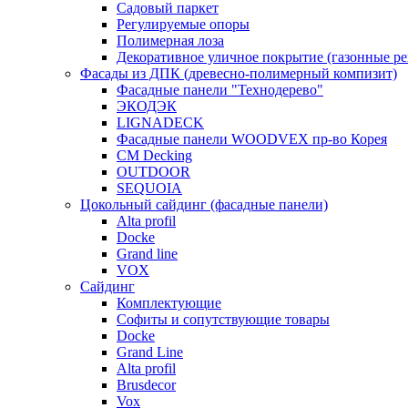
Садовый паркет
Регулируемые опоры
Полимерная лоза
Декоративное уличное покрытие (газонные р
Фасады из ДПК (древесно-полимерный компизит)
Фасадные панели "Технодерево"
ЭКОДЭК
LIGNADECK
Фасадные панели WOODVEX пр-во Корея
CM Decking
OUTDOOR
SEQUOIA
Цокольный сайдинг (фасадные панели)
Alta profil
Docke
Grand line
VOX
Сайдинг
Комплектующие
Софиты и сопутствующие товары
Docke
Grand Line
Alta profil
Brusdecor
Vox