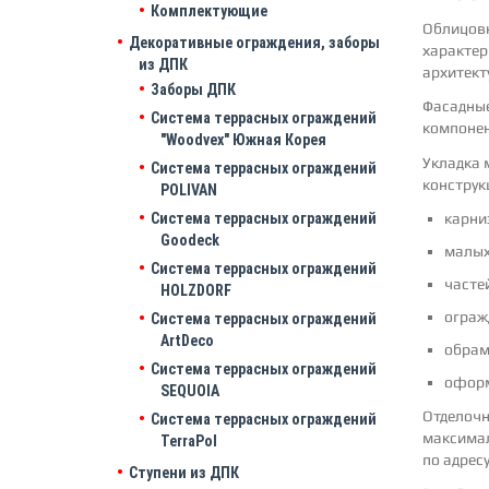
Комплектующие
Облицовк
Декоративные ограждения, заборы
характер
из ДПК
архитект
Заборы ДПК
Фасадные
Система террасных ограждений
компонен
"Woodvex" Южная Корея
Укладка 
Система террасных ограждений
конструк
POLIVAN
карни
Система террасных ограждений
Goodeck
малых
Система террасных ограждений
часте
HOLZDORF
ограж
Система террасных ограждений
ArtDeco
обрам
Система террасных ограждений
оформ
SEQUOIA
Отделочн
Система террасных ограждений
максимал
TerraPol
по адресу
Ступени из ДПК