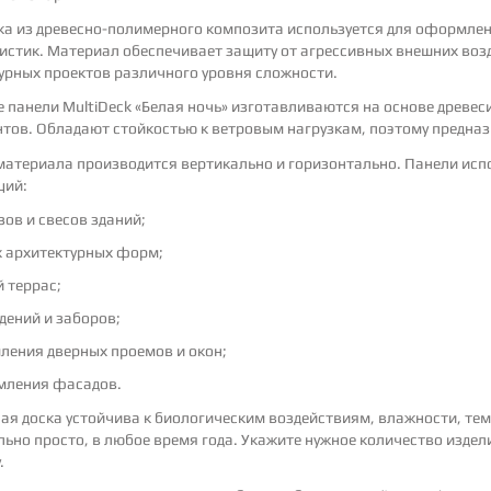
а из древесно-полимерного композита используется для оформлен
истик. Материал обеспечивает защиту от агрессивных внешних возд
урных проектов различного уровня сложности.
 панели MultiDeck «Белая ночь» изготавливаются на основе древе
тов. Обладают стойкостью к ветровым нагрузкам, поэтому предназ
материала производится вертикально и горизонтально. Панели исп
ций:
зов и свесов зданий;
 архитектурных форм;
й террас;
дений и заборов;
ления дверных проемов и окон;
ления фасадов.
ая доска устойчива к биологическим воздействиям, влажности, т
ьно просто, в любое время года. Укажите нужное количество издел
.