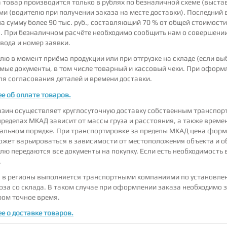
а товар производится только в рублях по безналичной схеме (выста
и (водителю при получении заказа на месте доставки). Последний
на сумму более 90 тыс. руб., составляющий 70 % от общей стоимости
. При безналичном расчёте необходимо сообщить нам о совершении
евода и номер заявки.
лю в момент приёма продукции или при отгрузке на складе (если в
мые документы, в том числе товарный и кассовый чеки. При оформ
ля согласования деталей и времени доставки.
е об оплате товаров.
зин осуществляет круглосуточную доставку собственным транспор
 пределах МКАД зависит от массы груза и расстояния, а также врем
альном порядке. При транспортировке за пределы МКАД цена формир
жет варьироваться в зависимости от местоположения объекта и об
лю передаются все документы на покупку. Если есть необходимость 
.
 в регионы выполняется транспортными компаниями по установле
за со склада. В таком случае при оформлении заказа необходимо з
ом точное время.
е о доставке товаров.