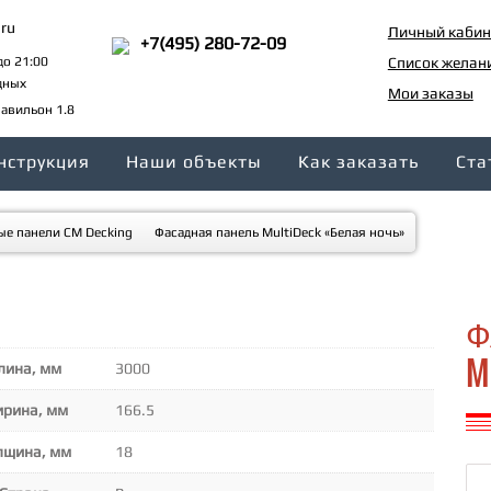
ru
Личный кабин
+7(495) 280-72-09
до 21:00
Список желан
дных
Мои заказы
авильон 1.8
нструкция
Наши объекты
Как заказать
Ста
ые панели CM Decking
Фасадная панель MultiDeck «Белая ночь»
Ф
M
лина, мм
3000
рина, мм
166.5
лщина, мм
18