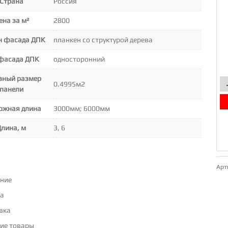
Страна
Россия
ена за м²
2800
н фасада ДПК
планкен со структурой дерева
фасада ДПК
односторонний
зный размер
0.4995м2
панели
ожная длина
3000мм; 6000мм
Длина, м
3, 6
Арт
ние
а
вка
ие товары