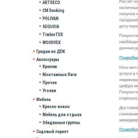
Расчёт з
ARTDECO
наличным
CM Decking
покупок 
POLIVAN
продажи)
дату пер
SEQUOIA
TimberTEX
Покупате
необходи
WOODVEX
данные д
Грядки из ДПК
Подробне
Аксессуары
Крепеж
Наш мага
услуги в
Монтажные Лаги
индивиду
Прочее
цифра мо
Уголки
Покупате
отдельно
Мебель
Кресло-кокон
Доставка
самовыво
Мебель для отдыха
менеджер
Обеденные группы
Подробне
Садовый паркет