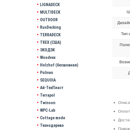
LIGNADECK
Ц
MULTIDECK
OUTDOOR
Дизай
RusDecking
Тип 
TERRADECK
TREX (США)
Поле
ЭКОДЭК
Woodvex
Возм
Holzhof (бесшовная)
Polivan
SEQUOIA
Ай-ТехПласт
Terrapol
Описа
Twinson
WPC-Lab
Оплат
Cottage mode
Доста
Технодерево
Похож