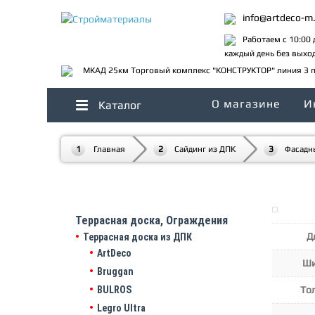
info@artdeco-m.
Работаем с 10:00 
каждый день без выхо
МКАД 25км Торговый комплекс "КОНСТРУКТОР" линия З п
О магазине
И
Каталог
Главная
Сайдинг из ДПК
Фасадн
Террасная доска, Ограждения
Д
Террасная доска из ДПК
ArtDeco
Ши
Bruggan
BULROS
То
Legro Ultra