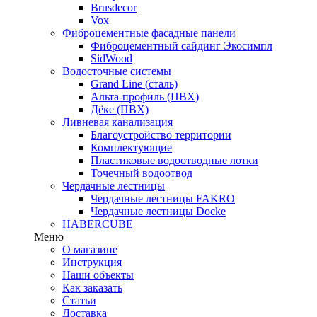
Brusdecor
Vox
Фиброцементные фасадные панели
Фиброцементный сайдинг Экосимпл
SidWood
Водосточные системы
Grand Line (сталь)
Альта-профиль (ПВХ)
Дёке (ПВХ)
Ливневая канализация
Благоустройство территории
Комплектующие
Пластиковые водоотводные лотки
Точечный водоотвод
Чердачные лестницы
Чердачные лестницы FAKRO
Чердачные лестницы Docke
HABERCUBE
Меню
О магазине
Инструкция
Наши объекты
Как заказать
Статьи
Доставка