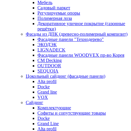
Мебель
Садовый паркет
Регулируемые опоры
Полимерная лоза
Декоративное уличное покрытие (газонные
решётки)
Фасады из ДПК (древесно-полимерный компизит)
Фасадные панели "Технодерево"
ЭКОДЭК
LIGNADECK
Фасадные панели WOODVEX пр-во Корея
CM Decking
OUTDOOR
SEQUOIA
Цокольный сайдинг (фасадные панели)
Alta profil
Docke
Grand line
VOX
Сайдинг
Комплектующие
Софиты и сопутствующие товары
Docke
Grand Line
Alta profil