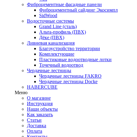
Фиброцементные фасадные панели
Фиброцементный сайдинг Экосимпл
SidWood
Водосточные системы
Grand Line (сталь)
Альта-профиль (ПВХ)
Дёке (ПВХ)
Ливневая канализация
Благоустройство территории
Комплектующие
Пластиковые водоотводные лотки
Точечный водоотвод
Чердачные лестницы
Чердачные лестницы FAKRO
Чердачные лестницы Docke
HABERCUBE
Меню
О магазине
Инструкция
Наши объекты
Как заказать
Статьи
Доставка
Оплата
Контакты