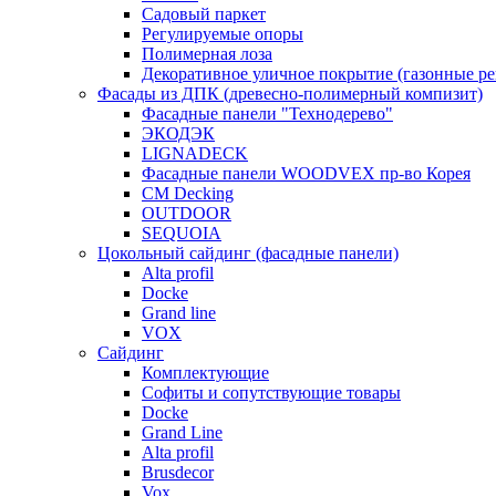
Садовый паркет
Регулируемые опоры
Полимерная лоза
Декоративное уличное покрытие (газонные р
Фасады из ДПК (древесно-полимерный компизит)
Фасадные панели "Технодерево"
ЭКОДЭК
LIGNADECK
Фасадные панели WOODVEX пр-во Корея
CM Decking
OUTDOOR
SEQUOIA
Цокольный сайдинг (фасадные панели)
Alta profil
Docke
Grand line
VOX
Сайдинг
Комплектующие
Софиты и сопутствующие товары
Docke
Grand Line
Alta profil
Brusdecor
Vox