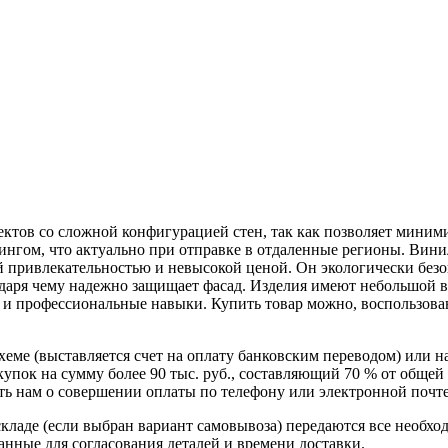
тов со сложной конфигурацией стен, так как позволяет минимиз
дингом, что актуально при отправке в отдаленные регионы. 
привлекательностью и невысокой ценой. Он экологически безоп
одаря чему надежно защищает фасад. Изделия имеют небольшой 
 и профессиональные навыки. Купить товар можно, воспользова
схеме (выставляется счет на оплату банковским переводом) или 
пок на сумму более 90 тыс. руб., составляющий 70 % от общей 
 нам о совершении оплаты по телефону или электронной почте, 
кладе (если выбран вариант самовывоза) передаются все необхо
нные для согласования деталей и времени доставки.