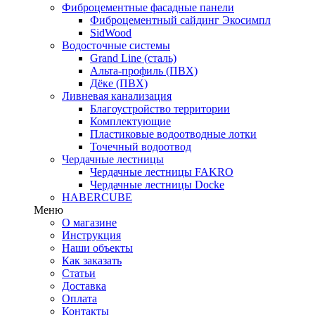
Фиброцементные фасадные панели
Фиброцементный сайдинг Экосимпл
SidWood
Водосточные системы
Grand Line (сталь)
Альта-профиль (ПВХ)
Дёке (ПВХ)
Ливневая канализация
Благоустройство территории
Комплектующие
Пластиковые водоотводные лотки
Точечный водоотвод
Чердачные лестницы
Чердачные лестницы FAKRO
Чердачные лестницы Docke
HABERCUBE
Меню
О магазине
Инструкция
Наши объекты
Как заказать
Статьи
Доставка
Оплата
Контакты