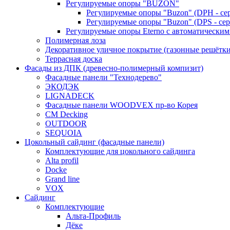
Регулируемые опоры "BUZON"
Регулируемые опоры "Buzon" (DPH - се
Регулируемые опоры "Buzon" (DPS - сер
Регулируемые опоры Eterno с автоматическим
Полимерная лоза
Декоративное уличное покрытие (газонные решётки
Террасная доска
Фасады из ДПК (древесно-полимерный компизит)
Фасадные панели "Технодерево"
ЭКОДЭК
LIGNADECK
Фасадные панели WOODVEX пр-во Корея
CM Decking
OUTDOOR
SEQUOIA
Цокольный сайдинг (фасадные панели)
Комплектующие для цокольного сайдинга
Alta profil
Docke
Grand line
VOX
Сайдинг
Комплектующие
Альта-Профиль
Дёке