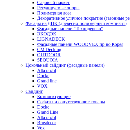
Садовый паркет
Регулируемые опоры
Полимерная лоза
Декоративное уличное покрытие (газонные р
Фасады из ДПК (древесно-полимерный компизит)
Фасадные панели "Технодерево"
ЭКОДЭК
LIGNADECK
Фасадные панели WOODVEX пр-во Корея
CM Decking
OUTDOOR
SEQUOIA
Цокольный сайдинг (фасадные панели)
Alta profil
Docke
Grand line
VOX
Сайдинг
Комплектующие
Софиты и сопутствующие товары
Docke
Grand Line
Alta profil
Brusdecor
Vox