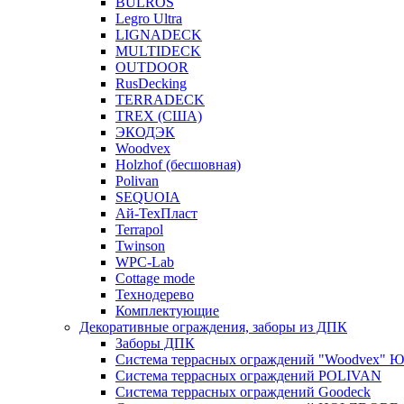
BULROS
Legro Ultra
LIGNADECK
MULTIDECK
OUTDOOR
RusDecking
TERRADECK
TREX (США)
ЭКОДЭК
Woodvex
Holzhof (бесшовная)
Polivan
SEQUOIA
Ай-ТехПласт
Terrapol
Twinson
WPC-Lab
Cottage mode
Технодерево
Комплектующие
Декоративные ограждения, заборы из ДПК
Заборы ДПК
Система террасных ограждений "Woodvex" Ю
Система террасных ограждений POLIVAN
Система террасных ограждений Goodeck