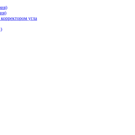
рия)
ия)
 корректором угла
)