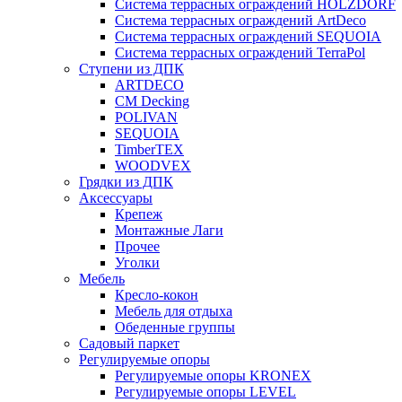
Система террасных ограждений HOLZDORF
Система террасных ограждений ArtDeco
Система террасных ограждений SEQUOIA
Система террасных ограждений TerraPol
Ступени из ДПК
ARTDECO
CM Decking
POLIVAN
SEQUOIA
TimberTEX
WOODVEX
Грядки из ДПК
Аксессуары
Крепеж
Монтажные Лаги
Прочее
Уголки
Мебель
Кресло-кокон
Мебель для отдыха
Обеденные группы
Садовый паркет
Регулируемые опоры
Регулируемые опоры KRONEX
Регулируемые опоры LEVEL