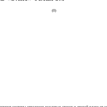
(0)
емент системы отведения дождевых стоков и другой влаги от з