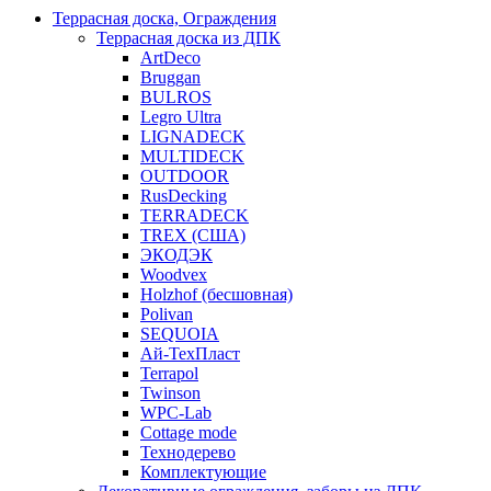
Террасная доска, Ограждения
Террасная доска из ДПК
ArtDeco
Bruggan
BULROS
Legro Ultra
LIGNADECK
MULTIDECK
OUTDOOR
RusDecking
TERRADECK
TREX (США)
ЭКОДЭК
Woodvex
Holzhof (бесшовная)
Polivan
SEQUOIA
Ай-ТехПласт
Terrapol
Twinson
WPC-Lab
Cottage mode
Технодерево
Комплектующие