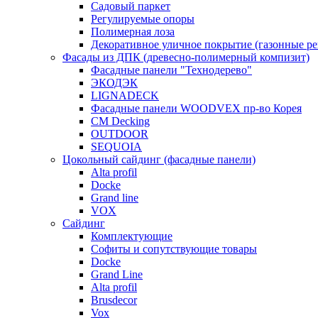
Садовый паркет
Регулируемые опоры
Полимерная лоза
Декоративное уличное покрытие (газонные р
Фасады из ДПК (древесно-полимерный компизит)
Фасадные панели "Технодерево"
ЭКОДЭК
LIGNADECK
Фасадные панели WOODVEX пр-во Корея
CM Decking
OUTDOOR
SEQUOIA
Цокольный сайдинг (фасадные панели)
Alta profil
Docke
Grand line
VOX
Сайдинг
Комплектующие
Софиты и сопутствующие товары
Docke
Grand Line
Alta profil
Brusdecor
Vox