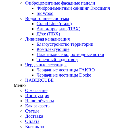
Фиброцементные фасадные панели
Фиброцементный сайдинг Экосимпл
SidWood
Водосточные системы
Grand Line (сталь)
Альта-профиль (ПВХ)
Дёке (ПВХ)
Ливневая канализация
Благоустройство территории
Комплектующие
Пластиковые водоотводные лотки
Точечный водоотвод
Чердачные лестницы
Чердачные лестницы FAKRO
Чердачные лестницы Docke
HABERCUBE
Меню
О магазине
Инструкция
Наши объекты
Как заказать
Статьи
Доставка
Оплата
Контакты