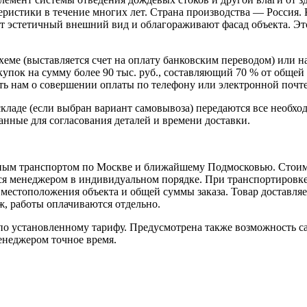
еристики в течение многих лет. Страна производства — Россия.
ют эстетичный внешний вид и облагораживают фасад объекта. Эт
схеме (выставляется счет на оплату банковским переводом) или 
пок на сумму более 90 тыс. руб., составляющий 70 % от общей 
 нам о совершении оплаты по телефону или электронной почте, 
кладе (если выбран вариант самовывоза) передаются все необхо
нные для согласования деталей и времени доставки.
ным транспортом по Москве и ближайшему Подмосковью. Стоимо
ется менеджером в индивидуальном порядке. При транспортировк
т местоположения объекта и общей суммы заказа. Товар доставля
аж, работы оплачиваются отдельно.
 установленному тарифу. Предусмотрена также возможность сам
енеджером точное время.