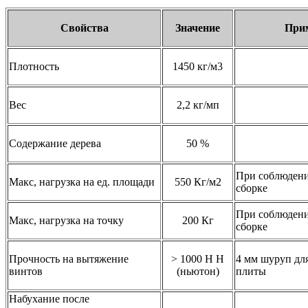
Свойства
Значение
При
Плотность
1450 кг/м3
Вес
2,2 кг/мп
Содержание дерева
50 %
При соблюдени
Макс, нагрузка на ед. площади
550 Кг/м2
сборке
При соблюдени
Макс, нагрузка на точку
200 Кг
сборке
Прочность на вытяжение
> 1000 Н Н
4 мм шуруп дл
винтов
(ньютон)
плиты
Набухание после