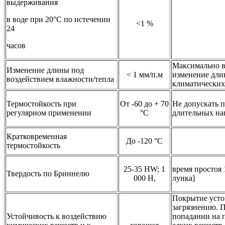
выдерживания
в воде при 20°С по истечении
<1 %
24
часов
Максимально 
Изменение длины под
< 1 мм/п.м
изменение дли
воздействием влажности/тепла
климатических
Термостойкость при
От -60 до + 70
Не допускать 
регулярном применении
°С
длительных на
Кратковременная
До -120 °С
термостойкость
25-35 HW; 1
время простоя 1
Твердость по Бриннелю
000 Н,
лунка]
Покрытие усто
загрязнению. 
Устойчивость к воздействию
попадании на 