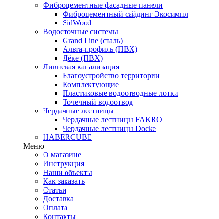
Фиброцементные фасадные панели
Фиброцементный сайдинг Экосимпл
SidWood
Водосточные системы
Grand Line (сталь)
Альта-профиль (ПВХ)
Дёке (ПВХ)
Ливневая канализация
Благоустройство территории
Комплектующие
Пластиковые водоотводные лотки
Точечный водоотвод
Чердачные лестницы
Чердачные лестницы FAKRO
Чердачные лестницы Docke
HABERCUBE
Меню
О магазине
Инструкция
Наши объекты
Как заказать
Статьи
Доставка
Оплата
Контакты