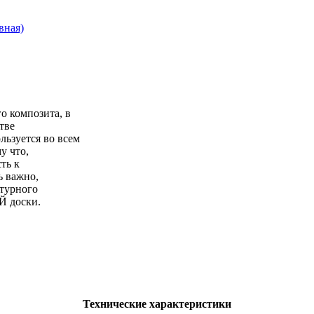
вная)
 композита, в
тве
ьзуется во всем
у что,
ть к
ь важно,
турного
Й доски.
Технические характеристики