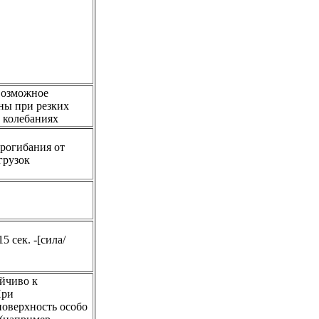
возможное
ны при резких
 колебаниях
прогибания от
грузок
5 сек. -[сила/
йчиво к
При
поверхность особо