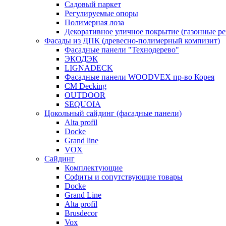
Садовый паркет
Регулируемые опоры
Полимерная лоза
Декоративное уличное покрытие (газонные р
Фасады из ДПК (древесно-полимерный компизит)
Фасадные панели "Технодерево"
ЭКОДЭК
LIGNADECK
Фасадные панели WOODVEX пр-во Корея
CM Decking
OUTDOOR
SEQUOIA
Цокольный сайдинг (фасадные панели)
Alta profil
Docke
Grand line
VOX
Сайдинг
Комплектующие
Софиты и сопутствующие товары
Docke
Grand Line
Alta profil
Brusdecor
Vox