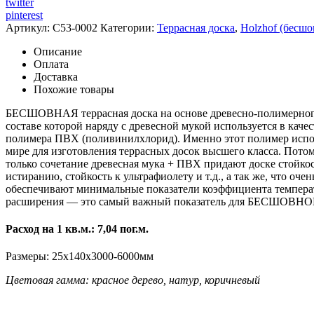
twitter
pinterest
Артикул:
C53-0002
Категории:
Террасная доска
,
Holzhof (бесшо
Описание
Оплата
Доставка
Похожие товары
БЕСШОВНАЯ террасная доска на основе древесно-полимерного
составе которой наряду с древесной мукой используется в качес
полимера ПВХ (поливинилхлорид). Именно этот полимер испол
мире для изготовления террасных досок высшего класса. Потом
только сочетание древесная мука + ПВХ придают доске стойкос
истиранию, стойкость к ультрафиолету и т.д., а так же, что очен
обеспечивают минимальные показатели коэффициента темпера
расширения — это самый важный показатель для БЕСШОВНО
Расход на 1 кв.м.: 7,04 пог.м.
Размеры: 25х140х3000-6000мм
Цветовая гамма:
красное дерево, натур, коричневый