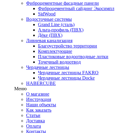
Фиброцементные фасадные панели
Фиброцементный сайдинг Экосимпл
SidWood
Водосточные системы
Grand Line (сталь)
Альта-профиль (ПВХ)
Дёке (ПВХ)
Ливневая канализация
Благоустройство территории
Комплектующие
Пластиковые водоотводные лотки
Точечный водоотвод
Чердачные лестницы
Чердачные лестницы FAKRO
Чердачные лестницы Docke
HABERCUBE
Меню
О магазине
Инструкция
Наши объекты
Как заказать
Статьи
Доставка
Оплата
Контакты