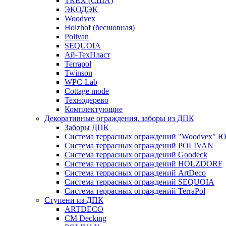
TREX (США)
ЭКОДЭК
Woodvex
Holzhof (бесшовная)
Polivan
SEQUOIA
Ай-ТехПласт
Terrapol
Twinson
WPC-Lab
Cottage mode
Технодерево
Комплектующие
Декоративные ограждения, заборы из ДПК
Заборы ДПК
Система террасных ограждений "Woodvex" Ю
Система террасных ограждений POLIVAN
Система террасных ограждений Goodeck
Система террасных ограждений HOLZDORF
Система террасных ограждений ArtDeco
Система террасных ограждений SEQUOIA
Система террасных ограждений TerraPol
Ступени из ДПК
ARTDECO
CM Decking