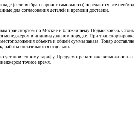
кладе (если выбран вариант самовывоза) передаются все необхо
нные для согласования деталей и времени доставки.
ным транспортом по Москве и ближайшему Подмосковью. Стоимо
ется менеджером в индивидуальном порядке. При транспортировк
т местоположения объекта и общей суммы заказа. Товар доставля
аж, работы оплачиваются отдельно.
 установленному тарифу. Предусмотрена также возможность сам
енеджером точное время.