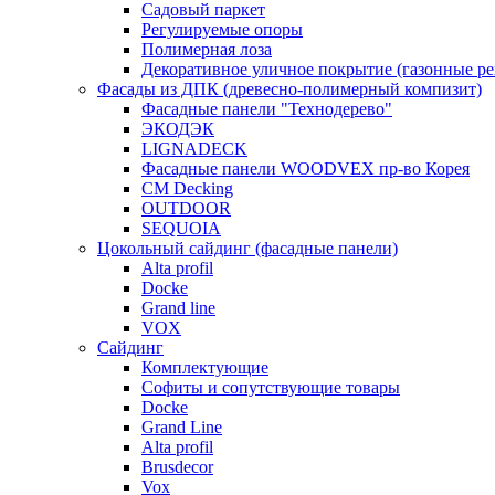
Садовый паркет
Регулируемые опоры
Полимерная лоза
Декоративное уличное покрытие (газонные р
Фасады из ДПК (древесно-полимерный компизит)
Фасадные панели "Технодерево"
ЭКОДЭК
LIGNADECK
Фасадные панели WOODVEX пр-во Корея
CM Decking
OUTDOOR
SEQUOIA
Цокольный сайдинг (фасадные панели)
Alta profil
Docke
Grand line
VOX
Сайдинг
Комплектующие
Софиты и сопутствующие товары
Docke
Grand Line
Alta profil
Brusdecor
Vox