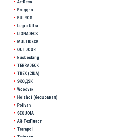
ArtDeco
Bruggan
BULROS
Legro Ultra
LIGNADECK
MULTIDECK
OUTDOOR
RusDecking
TERRADECK
TREX (США)
ЭКОДЭК
Woodvex
Holzhof (бесшовная)
Polivan
SEQUOIA
Ай-ТехПласт
Terrapol
Twinson