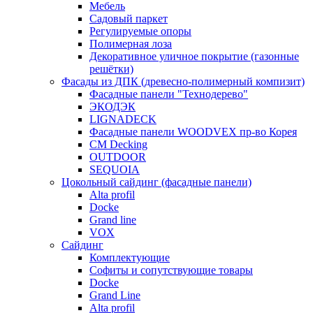
Мебель
Садовый паркет
Регулируемые опоры
Полимерная лоза
Декоративное уличное покрытие (газонные
решётки)
Фасады из ДПК (древесно-полимерный компизит)
Фасадные панели "Технодерево"
ЭКОДЭК
LIGNADECK
Фасадные панели WOODVEX пр-во Корея
CM Decking
OUTDOOR
SEQUOIA
Цокольный сайдинг (фасадные панели)
Alta profil
Docke
Grand line
VOX
Сайдинг
Комплектующие
Софиты и сопутствующие товары
Docke
Grand Line
Alta profil