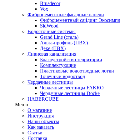
Brusdecor
Vox
Фиброцементные фасадные панели
Фиброцементный сайдинг Экосимпл
SidWood
Водосточные системы
Grand Line (сталь)
Альта-профиль (ПВХ)
Дёке (ПВХ)
Ливневая канализация
Благоустройство территории
Комплектующие
Пластиковые водоотводные лотки
Точечный водоотвод
Чердачные лестницы
Чердачные лестницы FAKRO
Чердачные лестницы Docke
HABERCUBE
Меню
О магазине
Инструкция
Наши объекты
Как заказать
Статьи
Доставка