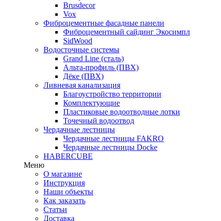
Brusdecor
Vox
Фиброцементные фасадные панели
Фиброцементный сайдинг Экосимпл
SidWood
Водосточные системы
Grand Line (сталь)
Альта-профиль (ПВХ)
Дёке (ПВХ)
Ливневая канализация
Благоустройство территории
Комплектующие
Пластиковые водоотводные лотки
Точечный водоотвод
Чердачные лестницы
Чердачные лестницы FAKRO
Чердачные лестницы Docke
HABERCUBE
Меню
О магазине
Инструкция
Наши объекты
Как заказать
Статьи
Доставка