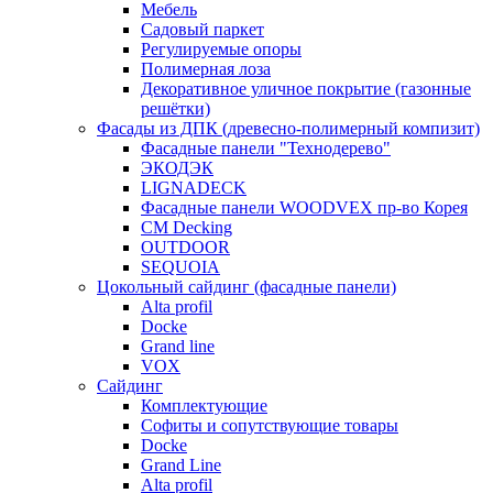
Мебель
Садовый паркет
Регулируемые опоры
Полимерная лоза
Декоративное уличное покрытие (газонные
решётки)
Фасады из ДПК (древесно-полимерный компизит)
Фасадные панели "Технодерево"
ЭКОДЭК
LIGNADECK
Фасадные панели WOODVEX пр-во Корея
CM Decking
OUTDOOR
SEQUOIA
Цокольный сайдинг (фасадные панели)
Alta profil
Docke
Grand line
VOX
Сайдинг
Комплектующие
Софиты и сопутствующие товары
Docke
Grand Line
Alta profil