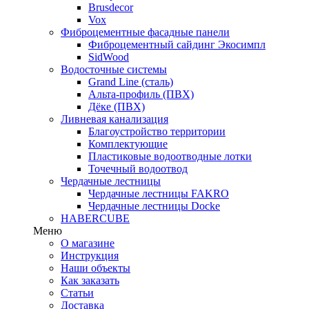
Brusdecor
Vox
Фиброцементные фасадные панели
Фиброцементный сайдинг Экосимпл
SidWood
Водосточные системы
Grand Line (сталь)
Альта-профиль (ПВХ)
Дёке (ПВХ)
Ливневая канализация
Благоустройство территории
Комплектующие
Пластиковые водоотводные лотки
Точечный водоотвод
Чердачные лестницы
Чердачные лестницы FAKRO
Чердачные лестницы Docke
HABERCUBE
Меню
О магазине
Инструкция
Наши объекты
Как заказать
Статьи
Доставка