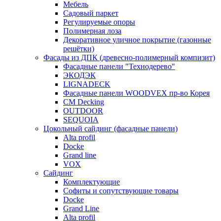
Мебель
Садовый паркет
Регулируемые опоры
Полимерная лоза
Декоративное уличное покрытие (газонные
решётки)
Фасады из ДПК (древесно-полимерный компизит)
Фасадные панели "Технодерево"
ЭКОДЭК
LIGNADECK
Фасадные панели WOODVEX пр-во Корея
CM Decking
OUTDOOR
SEQUOIA
Цокольный сайдинг (фасадные панели)
Alta profil
Docke
Grand line
VOX
Сайдинг
Комплектующие
Софиты и сопутствующие товары
Docke
Grand Line
Alta profil