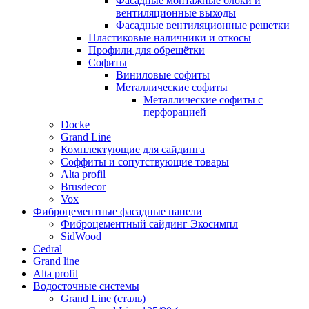
Фасадные монтажные блоки и
вентиляционные выходы
Фасадные вентиляционные решетки
Пластиковые наличники и откосы
Профили для обрешётки
Софиты
Виниловые софиты
Металлические софиты
Металлические софиты с
перфорацией
Docke
Grand Line
Комплектующие для сайдинга
Соффиты и сопутствующие товары
Alta profil
Brusdecor
Vox
Фиброцементные фасадные панели
Фиброцементный сайдинг Экосимпл
SidWood
Cedral
Grand line
Аlta profil
Водосточные системы
Grand Line (сталь)