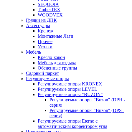
SEQUOIA
TimberTEX
WOODVEX
Грядки из ДПК
Аксессуары
Крепеж
Монтажные Лаги
Прочее
Уголки
Мебель
Кресло-кокон
Мебель для отдыха
Обеденные группы
Садовый паркет
Регулируемые опоры
Регулируемые опоры KRONEX
Регулируемые опоры LEVEL
Регулируемые опоры "BUZON"
Регулируемые опоры "Buzon" (DPH -
серия)
Регулируемые опоры "Buzon" (DPS -
серия)
Регулируемые опоры Eterno с
автоматическим корректором угла
Полимерная лоза