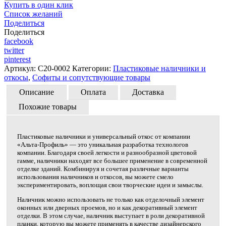
Купить в один клик
Список желаний
Поделиться
Поделиться
facebook
twitter
pinterest
Артикул:
C20-0002
Категории:
Пластиковые наличники и
откосы
,
Софиты и сопутствующие товары
Описание
Оплата
Доставка
Похожие товары
Пластиковые наличники и универсальный откос от компании
«Альта-Профиль» — это уникальная разработка технологов
компании. Благодаря своей легкости и разнообразной цветовой
гамме, наличники находят все большее применение в современной
отделке зданий. Комбинируя и сочетая различные варианты
использования наличников и откосов, вы можете смело
экспериментировать, воплощая свои творческие идеи и замыслы.
Наличник можно использовать не только как отделочный элемент
оконных или дверных проемов, но и как декоративный элемент
отделки. В этом случае, наличник выступает в роли декоративной
планки, которую вы можете применять в качестве дизайнерского