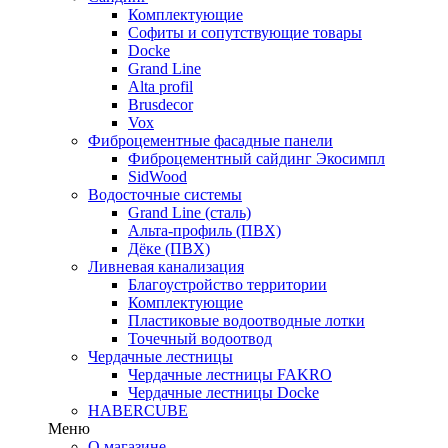
Комплектующие
Софиты и сопутствующие товары
Docke
Grand Line
Alta profil
Brusdecor
Vox
Фиброцементные фасадные панели
Фиброцементный сайдинг Экосимпл
SidWood
Водосточные системы
Grand Line (сталь)
Альта-профиль (ПВХ)
Дёке (ПВХ)
Ливневая канализация
Благоустройство территории
Комплектующие
Пластиковые водоотводные лотки
Точечный водоотвод
Чердачные лестницы
Чердачные лестницы FAKRO
Чердачные лестницы Docke
HABERCUBE
Меню
О магазине