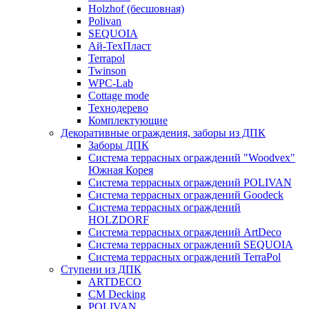
Holzhof (бесшовная)
Polivan
SEQUOIA
Ай-ТехПласт
Terrapol
Twinson
WPC-Lab
Cottage mode
Технодерево
Комплектующие
Декоративные ограждения, заборы из ДПК
Заборы ДПК
Система террасных ограждений "Woodvex"
Южная Корея
Система террасных ограждений POLIVAN
Система террасных ограждений Goodeck
Система террасных ограждений
HOLZDORF
Система террасных ограждений ArtDeco
Система террасных ограждений SEQUOIA
Система террасных ограждений TerraPol
Ступени из ДПК
ARTDECO
CM Decking
POLIVAN