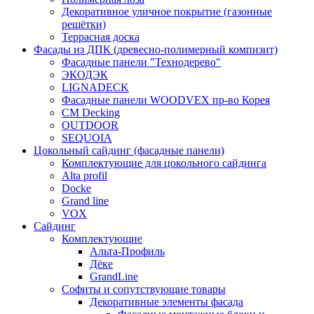
Декоративное уличное покрытие (газонные
решётки)
Террасная доска
Фасады из ДПК (древесно-полимерный компизит)
Фасадные панели "Технодерево"
ЭКОДЭК
LIGNADECK
Фасадные панели WOODVEX пр-во Корея
CM Decking
OUTDOOR
SEQUOIA
Цокольный сайдинг (фасадные панели)
Комплектующие для цокольного сайдинга
Alta profil
Docke
Grand line
VOX
Сайдинг
Комплектующие
Альта-Профиль
Дёке
GrandLine
Софиты и сопутствующие товары
Декоративные элементы фасада