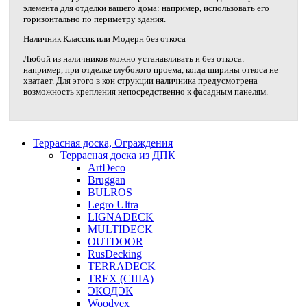
элемента для отделки вашего дома: например, использовать его
горизонтально по периметру здания.
Наличник Классик или Модерн без откоса
Любой из наличников можно устанавливать и без откоса:
например, при отделке глубокого проема, когда ширины откоса не
хватает. Для этого в кон струкции наличника предусмотрена
возможность крепления непосредственно к фасадным панелям.
Террасная доска, Ограждения
Террасная доска из ДПК
ArtDeco
Bruggan
BULROS
Legro Ultra
LIGNADECK
MULTIDECK
OUTDOOR
RusDecking
TERRADECK
TREX (США)
ЭКОДЭК
Woodvex