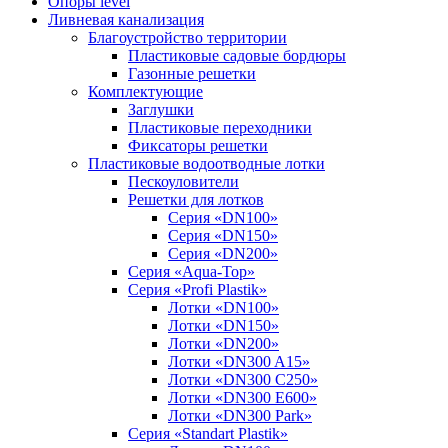
Опоры level
Ливневая канализация
Благоустройство территории
Пластиковые садовые бордюры
Газонные решетки
Комплектующие
Заглушки
Пластиковые переходники
Фиксаторы решетки
Пластиковые водоотводные лотки
Пескоуловители
Решетки для лотков
Серия «DN100»
Серия «DN150»
Серия «DN200»
Серия «Aqua-Top»
Серия «Profi Plastik»
Лотки «DN100»
Лотки «DN150»
Лотки «DN200»
Лотки «DN300 A15»
Лотки «DN300 C250»
Лотки «DN300 E600»
Лотки «DN300 Park»
Серия «Standart Plastik»