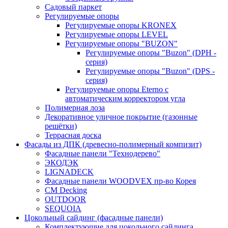
Садовый паркет
Регулируемые опоры
Регулируемые опоры KRONEX
Регулируемые опоры LEVEL
Регулируемые опоры "BUZON"
Регулируемые опоры "Buzon" (DPH -
серия)
Регулируемые опоры "Buzon" (DPS -
серия)
Регулируемые опоры Eterno с
автоматическим корректором угла
Полимерная лоза
Декоративное уличное покрытие (газонные
решётки)
Террасная доска
Фасады из ДПК (древесно-полимерный компизит)
Фасадные панели "Технодерево"
ЭКОДЭК
LIGNADECK
Фасадные панели WOODVEX пр-во Корея
CM Decking
OUTDOOR
SEQUOIA
Цокольный сайдинг (фасадные панели)
Комплектующие для цокольного сайдинга