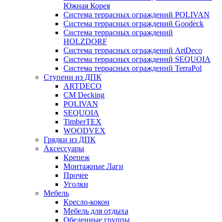
Южная Корея
Система террасных ограждений POLIVAN
Система террасных ограждений Goodeck
Система террасных ограждений
HOLZDORF
Система террасных ограждений ArtDeco
Система террасных ограждений SEQUOIA
Система террасных ограждений TerraPol
Ступени из ДПК
ARTDECO
CM Decking
POLIVAN
SEQUOIA
TimberTEX
WOODVEX
Грядки из ДПК
Аксессуары
Крепеж
Монтажные Лаги
Прочее
Уголки
Мебель
Кресло-кокон
Мебель для отдыха
Обеденные группы