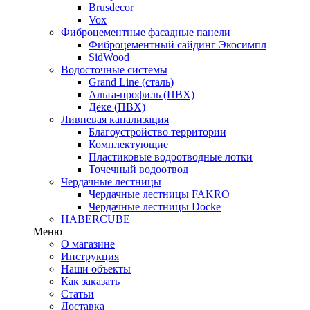
Brusdecor
Vox
Фиброцементные фасадные панели
Фиброцементный сайдинг Экосимпл
SidWood
Водосточные системы
Grand Line (сталь)
Альта-профиль (ПВХ)
Дёке (ПВХ)
Ливневая канализация
Благоустройство территории
Комплектующие
Пластиковые водоотводные лотки
Точечный водоотвод
Чердачные лестницы
Чердачные лестницы FAKRO
Чердачные лестницы Docke
HABERCUBE
Меню
О магазине
Инструкция
Наши объекты
Как заказать
Статьи
Доставка