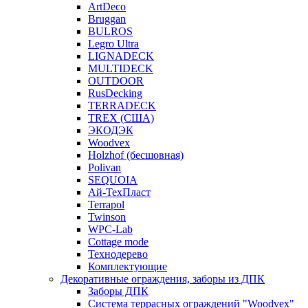
ArtDeco
Bruggan
BULROS
Legro Ultra
LIGNADECK
MULTIDECK
OUTDOOR
RusDecking
TERRADECK
TREX (США)
ЭКОДЭК
Woodvex
Holzhof (бесшовная)
Polivan
SEQUOIA
Ай-ТехПласт
Terrapol
Twinson
WPC-Lab
Cottage mode
Технодерево
Комплектующие
Декоративные ограждения, заборы из ДПК
Заборы ДПК
Система террасных ограждений "Woodvex"