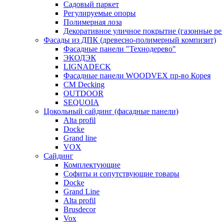
Садовый паркет
Регулируемые опоры
Полимерная лоза
Декоративное уличное покрытие (газонные р
Фасады из ДПК (древесно-полимерный компизит)
Фасадные панели "Технодерево"
ЭКОДЭК
LIGNADECK
Фасадные панели WOODVEX пр-во Корея
CM Decking
OUTDOOR
SEQUOIA
Цокольный сайдинг (фасадные панели)
Alta profil
Docke
Grand line
VOX
Сайдинг
Комплектующие
Софиты и сопутствующие товары
Docke
Grand Line
Alta profil
Brusdecor
Vox