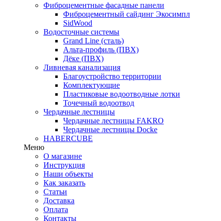
Фиброцементные фасадные панели
Фиброцементный сайдинг Экосимпл
SidWood
Водосточные системы
Grand Line (сталь)
Альта-профиль (ПВХ)
Дёке (ПВХ)
Ливневая канализация
Благоустройство территории
Комплектующие
Пластиковые водоотводные лотки
Точечный водоотвод
Чердачные лестницы
Чердачные лестницы FAKRO
Чердачные лестницы Docke
HABERCUBE
Меню
О магазине
Инструкция
Наши объекты
Как заказать
Статьи
Доставка
Оплата
Контакты