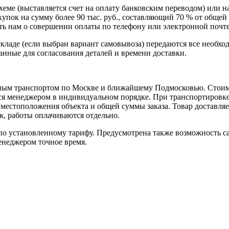
схеме (выставляется счет на оплату банковским переводом) или 
пок на сумму более 90 тыс. руб., составляющий 70 % от общей 
 нам о совершении оплаты по телефону или электронной почте, 
кладе (если выбран вариант самовывоза) передаются все необхо
нные для согласования деталей и времени доставки.
ным транспортом по Москве и ближайшему Подмосковью. Стоимо
ется менеджером в индивидуальном порядке. При транспортировк
т местоположения объекта и общей суммы заказа. Товар доставля
аж, работы оплачиваются отдельно.
 установленному тарифу. Предусмотрена также возможность сам
енеджером точное время.