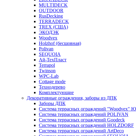
MULTIDECK
OUTDOOR
RusDecking
TERRADECK
TREX (США)
ЭКОДЭК
Woodvex
Holzhof (бесшовная)
Polivan
SEQUOIA
Ай-ТехПласт
Terrapol
Twinson
WPC-Lab
Cottage mode
Технодерево
Комплектующие
Декоративные ограждения, заборы из ДПК
Заборы ДПК
Система террасных ограждений "Woodvex" Ю
Система террасных ограждений POLIVAN
Система террасных ограждений Goodeck
Система террасных ограждений HOLZDORF
Система террасных ограждений ArtDeco