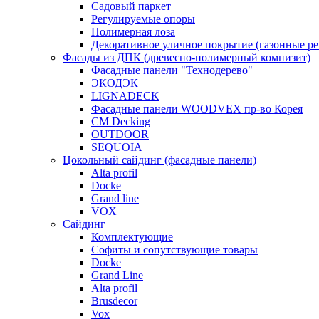
Садовый паркет
Регулируемые опоры
Полимерная лоза
Декоративное уличное покрытие (газонные р
Фасады из ДПК (древесно-полимерный компизит)
Фасадные панели "Технодерево"
ЭКОДЭК
LIGNADECK
Фасадные панели WOODVEX пр-во Корея
CM Decking
OUTDOOR
SEQUOIA
Цокольный сайдинг (фасадные панели)
Alta profil
Docke
Grand line
VOX
Сайдинг
Комплектующие
Софиты и сопутствующие товары
Docke
Grand Line
Alta profil
Brusdecor
Vox