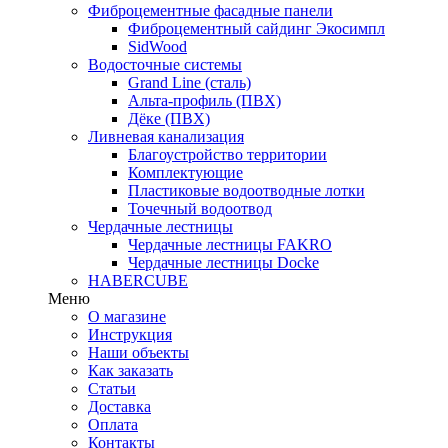
Фиброцементные фасадные панели
Фиброцементный сайдинг Экосимпл
SidWood
Водосточные системы
Grand Line (сталь)
Альта-профиль (ПВХ)
Дёке (ПВХ)
Ливневая канализация
Благоустройство территории
Комплектующие
Пластиковые водоотводные лотки
Точечный водоотвод
Чердачные лестницы
Чердачные лестницы FAKRO
Чердачные лестницы Docke
HABERCUBE
Меню
О магазине
Инструкция
Наши объекты
Как заказать
Статьи
Доставка
Оплата
Контакты