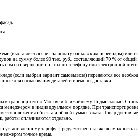
фасад.
га.
схеме (выставляется счет на оплату банковским переводом) или 
пок на сумму более 90 тыс. руб., составляющий 70 % от общей 
 нам о совершении оплаты по телефону или электронной почте, 
кладе (если выбран вариант самовывоза) передаются все необхо
нные для согласования деталей и времени доставки.
ным транспортом по Москве и ближайшему Подмосковью. Стоимо
ется менеджером в индивидуальном порядке. При транспортировк
т местоположения объекта и общей суммы заказа. Товар доставля
аж, работы оплачиваются отдельно.
 установленному тарифу. Предусмотрена также возможность сам
енеджером точное время.