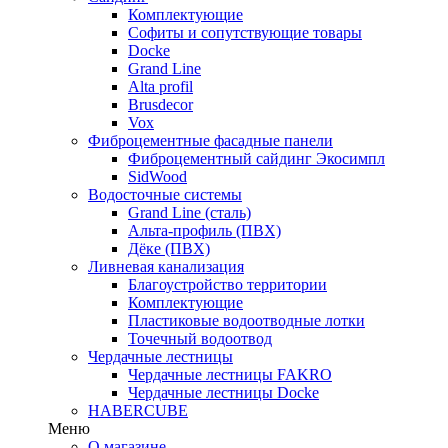
Комплектующие
Софиты и сопутствующие товары
Docke
Grand Line
Alta profil
Brusdecor
Vox
Фиброцементные фасадные панели
Фиброцементный сайдинг Экосимпл
SidWood
Водосточные системы
Grand Line (сталь)
Альта-профиль (ПВХ)
Дёке (ПВХ)
Ливневая канализация
Благоустройство территории
Комплектующие
Пластиковые водоотводные лотки
Точечный водоотвод
Чердачные лестницы
Чердачные лестницы FAKRO
Чердачные лестницы Docke
HABERCUBE
Меню
О магазине