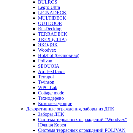
BULROS
Legro Ultra
LIGNADECK
MULTIDECK
OUTDOOR
RusDecking
TERRADECK
TREX (США)
ЭКОДЭК
Woodvex
Holzhof (бесшовная)
Polivan
SEQUOIA
Ай-ТехПласт
Terrapol
Twinson
WPC-Lab
Cottage mode
Технодерево
Комплектующие
Декоративные ограждения, заборы из ДПК
Заборы ДПК
Система террасных ограждений "Woodvex"
Южная Корея
Система террасных ограждений POLIVAN