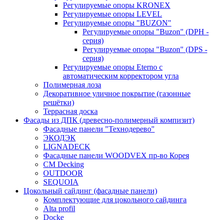
Регулируемые опоры KRONEX
Регулируемые опоры LEVEL
Регулируемые опоры "BUZON"
Регулируемые опоры "Buzon" (DPH -
серия)
Регулируемые опоры "Buzon" (DPS -
серия)
Регулируемые опоры Eterno с
автоматическим корректором угла
Полимерная лоза
Декоративное уличное покрытие (газонные
решётки)
Террасная доска
Фасады из ДПК (древесно-полимерный компизит)
Фасадные панели "Технодерево"
ЭКОДЭК
LIGNADECK
Фасадные панели WOODVEX пр-во Корея
CM Decking
OUTDOOR
SEQUOIA
Цокольный сайдинг (фасадные панели)
Комплектующие для цокольного сайдинга
Alta profil
Docke