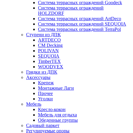
Система террасных ограждений Goodeck
Система террасных ограждений
HOLZDORF
Система террасных ограждений ArtDeco
Система террасных ограждений SEQUOIA
Система террасных ограждений TerraPol
Ступени из ДПК
ARTDECO
CM Decking
POLIVAN
SEQUOIA
TimberTEX
WOODVEX
Грядки из ДПК
Аксессуары
Крепеж
Монтажные Лаги
Прочее
Уголки
Мебель
Кресло-кокон
Мебель для отдыха
Обеденные группы
Садовый паркет
Регулируемые опоры