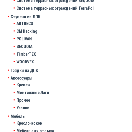
Система террасных ограждений SEQUOIA
Система террасных ограждений TerraPol
Ступени из ДПК
ARTDECO
CM Decking
POLIVAN
SEQUOIA
TimberTEX
WOODVEX
Грядки из ДПК
Аксессуары
Крепеж
Монтажные Лаги
Прочее
Уголки
Мебель
Кресло-кокон
Мебель для отдыха